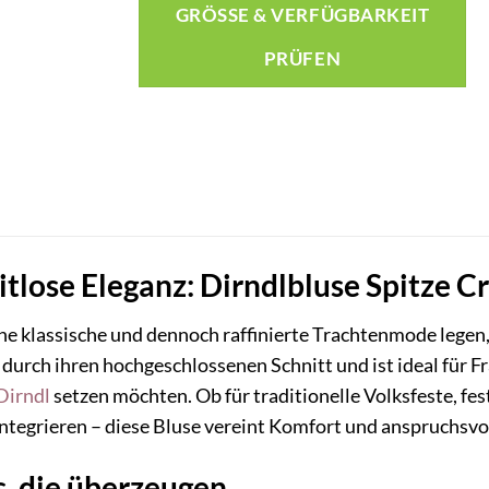
GRÖSSE & VERFÜGBARKEIT P
RÜFEN
eitlose Eleganz: Dirndlbluse Spitze
ne klassische und dennoch raffinierte Trachtenmode legen,
t durch ihren hochgeschlossenen Schnitt und ist ideal für 
Dirndl
setzen möchten. Ob für traditionelle Volksfeste, fes
 integrieren – diese Bluse vereint Komfort und anspruchsvo
s, die überzeugen