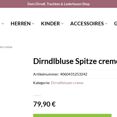
Dein Dirndl, Trachten & Lederhosen Shop
N
HERREN
KINDER
ACCESSOIRES
sen creme
Dirndlbluse Spitze cre
Artikelnummer:
4060431253242
Kategorie:
Dirndlblusen creme
79,90
€