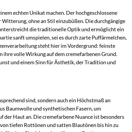
 zu einem echten Unikat machen. Der hochgeschlossene
er Witterung, ohne an Stil einzubüßen. Die durchgängige
nterstreicht die traditionelle Optik und ermöglicht ein
artie sanft umspielen, sei es durch zarte Puffärmelchen,
zenverarbeitung steht hier im Vordergrund: feinste
en ihre volle Wirkung auf dem cremefarbenen Grund.
unst und einem Sinn für Ästhetik, der Tradition und
ansprechend sind, sondern auch ein Höchstmaß an
 aus Baumwolle und synthetischen Fasern, um
auf der Haut an. Die cremefarbene Nuance ist besonders
, von tiefen Rottönen und satten Blautönen bis hin zu