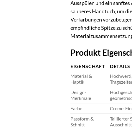
Ausspülen und ein sanftes 
sauberes Handtuch, um die
Verfärbungen vorzubeugen. 
empfindliche Spitze zu schü
Materialzusammensetzung 
Produkt Eigensc
EIGENSCHAFT
DETAILS
Material &
Hochwertig
Haptik
Tragezeiten
Design-
Hochgeschl
Merkmale
geometrisc
Farbe
Creme. Ein
Passform &
Taillierte
Schnitt
Ausschnitt