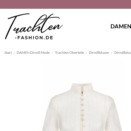
Zum
Inhalt
springen
DAME
Start
»
DAMEN Dirndl Mode
»
Trachten Oberteile
»
Dirndlblusen
»
Dirndlblu