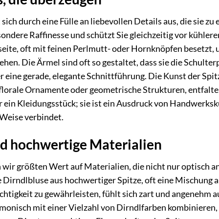
 sich durch eine Fülle an liebevollen Details aus, die sie
sondere Raffinesse und schützt Sie gleichzeitig vor kühler
eite, oft mit feinen Perlmutt- oder Hornknöpfen besetzt, u
n. Die Ärmel sind oft so gestaltet, dass sie die Schulterp
 eine gerade, elegante Schnittführung. Die Kunst der Spit
 florale Ornamente oder geometrische Strukturen, entfalt
ur ein Kleidungsstück; sie ist ein Ausdruck von Handwerksk
Weise verbindet.
d hochwertige Materialien
wir größten Wert auf Materialien, die nicht nur optisch 
e Dirndlbluse aus hochwertiger Spitze, oft eine Mischung
ichtigkeit zu gewährleisten, fühlt sich zart und angenehm 
armonisch mit einer Vielzahl von Dirndlfarben kombinieren