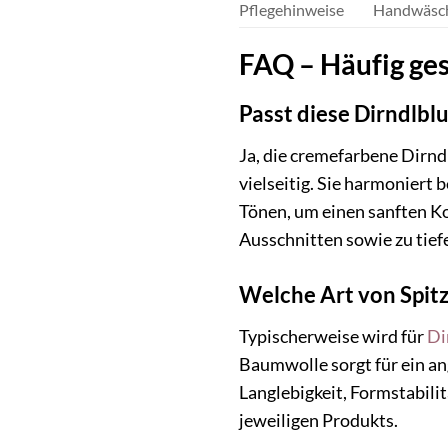
Pflegehinweise
Handwäsche
FAQ – Häufig ges
Passt diese Dirndlbl
Ja, die cremefarbene Dirnd
vielseitig. Sie harmoniert
Tönen, um einen sanften Ko
Ausschnitten sowie zu tief
Welche Art von Spitz
Typischerweise wird für
Di
Baumwolle sorgt für ein a
Langlebigkeit, Formstabili
jeweiligen Produkts.