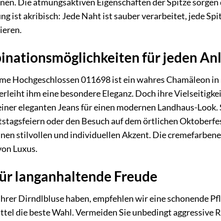
en. Die atmungsaktiven Eigenschaften der Spitze sorgen da
g ist akribisch: Jede Naht ist sauber verarbeitet, jede Spi
ieren.
inationsmöglichkeiten für jeden An
me Hochgeschlossen 011698 ist ein wahres Chamäleon in Ih
erleiht ihm eine besondere Eleganz. Doch ihre Vielseitigke
einer eleganten Jeans für einen modernen Landhaus-Look. S
stagsfeiern oder den Besuch auf dem örtlichen Oktoberfest
einen stilvollen und individuellen Akzent. Die cremefarbene
von Luxus.
für langanhaltende Freude
Ihrer Dirndlbluse haben, empfehlen wir eine schonende Pf
el die beste Wahl. Vermeiden Sie unbedingt aggressive Re