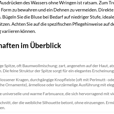
Ausdrücken des Wassers ohne Wringen ist ratsam. Zum Troc
 Form zu bewahren und ein Dehnen zu vermeiden. Direkte
Bügeln Sie die Bluse bei Bedarf auf niedriger Stufe, idea
tzen. Achten Sie auf die spezifischen Pflegehinweise auf de
variieren können.
haften im Überblick
e Spitze, oft Baumwollmischung; zart, angenehm auf der Haut, atmun
. Die feine Struktur der Spitze sorgt für ein elegantes Erscheinung
ossener Kragen, durchgängige Knopfleiste (oft mit Perlmutt- ode
he Ornamente), ärmellose oder kurzärmelige Ausführung mit ele
e universelle und warme Farbnuance, die sich hervorragend mit vi
r Schnitt, der die weibliche Silhouette betont, ohne einzuengen. E
en.