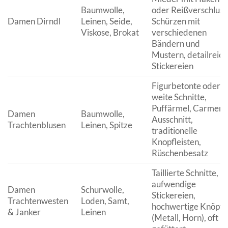
Baumwolle,
oder Reißverschluss
Damen Dirndl
Leinen, Seide,
Schürzen mit
Viskose, Brokat
verschiedenen
Bändern und
Mustern, detailreic
Stickereien
Figurbetonte oder
weite Schnitte,
Puffärmel, Carmen-
Damen
Baumwolle,
Ausschnitt,
Trachtenblusen
Leinen, Spitze
traditionelle
Knopfleisten,
Rüschenbesatz
Taillierte Schnitte,
aufwendige
Damen
Schurwolle,
Stickereien,
Trachtenwesten
Loden, Samt,
hochwertige Knöpfe
& Janker
Leinen
(Metall, Horn), oft