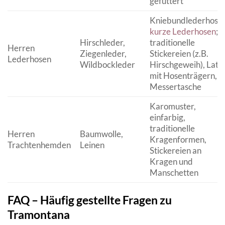
gefüttert
Kniebundlederhosen
kurze Lederhosen
;
Hirschleder,
traditionelle
Herren
Ziegenleder,
Stickereien (z.B.
Lederhosen
Wildbockleder
Hirschgeweih), Latz
mit Hosenträgern,
Messertasche
Karomuster,
einfarbig,
traditionelle
Herren
Baumwolle,
Kragenformen,
Trachtenhemden
Leinen
Stickereien an
Kragen und
Manschetten
FAQ – Häufig gestellte Fragen zu
Tramontana