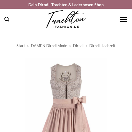
Zum
Dein Dirndl, Trachten & Lederhosen Shop
Inhalt
springen
Start
»
DAMEN Dirndl Mode
»
Dirndl
»
Dirndl Hochzeit