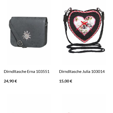
Dirndltasche Erna 103551
Dirndltasche Julia 103014
24,90
€
15,00
€