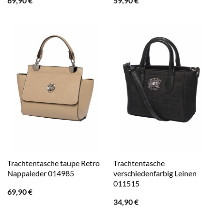
69,90
€
59,90
€
Trachtentasche taupe Retro
Trachtentasche
Nappaleder 014985
verschiedenfarbig Leinen
011515
69,90
€
34,90
€