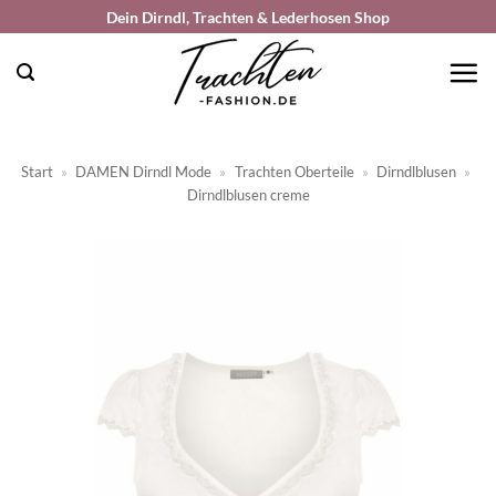
Zum
Dein Dirndl, Trachten & Lederhosen Shop
Inhalt
springen
Start
»
DAMEN Dirndl Mode
»
Trachten Oberteile
»
Dirndlblusen
»
Dirndlblusen creme