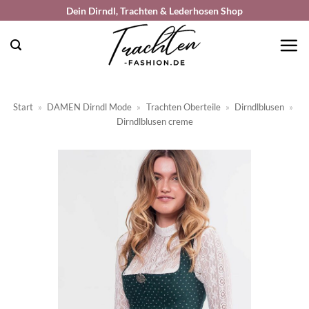
Zum
Dein Dirndl, Trachten & Lederhosen Shop
Inhalt
springen
Start
»
DAMEN Dirndl Mode
»
Trachten Oberteile
»
Dirndlblusen
»
Dirndlblusen creme