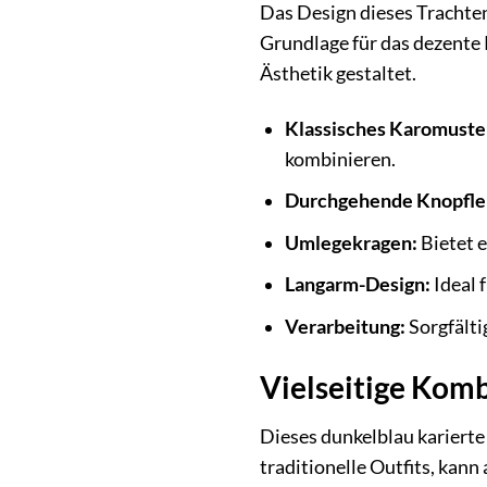
Das Design dieses Trachtenh
Grundlage für das dezente
Ästhetik gestaltet.
Klassisches Karomuste
kombinieren.
Durchgehende Knopflei
Umlegekragen:
Bietet e
Langarm-Design:
Ideal 
Verarbeitung:
Sorgfälti
Vielseitige Komb
Dieses dunkelblau karierte 
traditionelle Outfits, kan