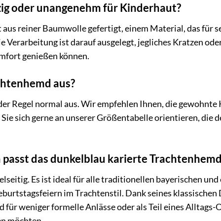
tzig oder unangenehm für Kinderhaut?
 aus reiner Baumwolle gefertigt, einem Material, das für 
die Verarbeitung ist darauf ausgelegt, jegliches Kratzen o
mfort genießen können.
achtenhemd aus?
der Regel normal aus. Wir empfehlen Ihnen, die gewohnte K
ie sich gerne an unserer Größentabelle orientieren, die 
 passt das dunkelblau karierte Trachtenhem
lseitig. Es ist ideal für alle traditionellen bayerischen u
burtstagsfeiern im Trachtenstil. Dank seines klassischen
d für weniger formelle Anlässe oder als Teil eines Alltags
en möchten.