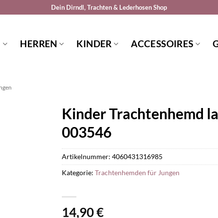
Dein Dirndl, Trachten & Lederhosen Shop
N
HERREN
KINDER
ACCESSOIRES
ungen
Kinder Trachtenhemd la
003546
Artikelnummer:
4060431316985
Kategorie:
Trachtenhemden für Jungen
14,90
€