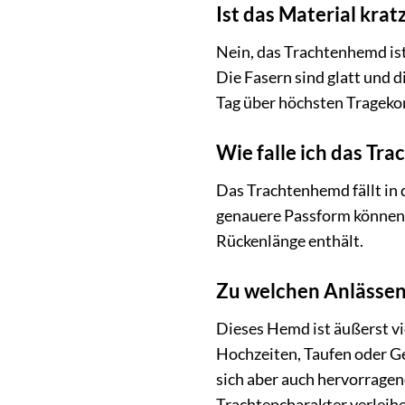
Ist das Material kra
Nein, das Trachtenhemd ist
Die Fasern sind glatt und 
Tag über höchsten Trageko
Wie falle ich das Tr
Das Trachtenhemd fällt in 
genauere Passform können S
Rückenlänge enthält.
Zu welchen Anlässen
Dieses Hemd ist äußerst vie
Hochzeiten, Taufen oder Ge
sich aber auch hervorragen
Trachtencharakter verleih