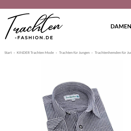
Zum
Inhalt
springen
DAME
Start
»
KINDER Trachten Mode
»
Trachten für Jungen
»
Trachtenhemden für J