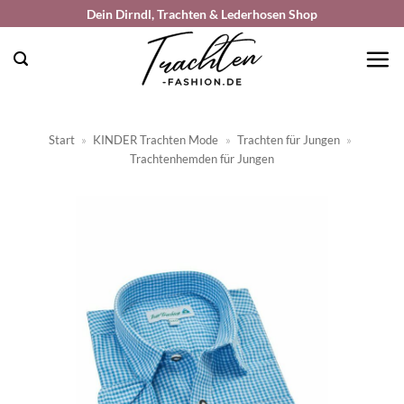
Zum
Dein Dirndl, Trachten & Lederhosen Shop
Inhalt
springen
Start
»
KINDER Trachten Mode
»
Trachten für Jungen
»
Trachtenhemden für Jungen