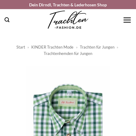
Zum
Dein Dirndl, Trachten & Lederhosen Shop
Inhalt
springen
Start
»
KINDER Trachten Mode
»
Trachten für Jungen
»
Trachtenhemden für Jungen