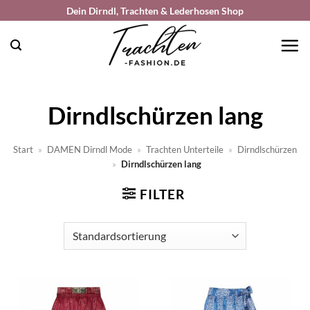
Zum
Dein Dirndl, Trachten & Lederhosen Shop
Inhalt
springen
Dirndlschürzen lang
Start
»
DAMEN Dirndl Mode
»
Trachten Unterteile
»
Dirndlschürzen
»
Dirndlschürzen lang
FILTER