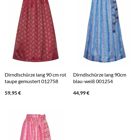
Dirndlschürze lang 90 cm rot
Dirndlschürze lang 90cm
taupe gemustert 012758
blau-weiß 001254
59,95
€
44,99
€