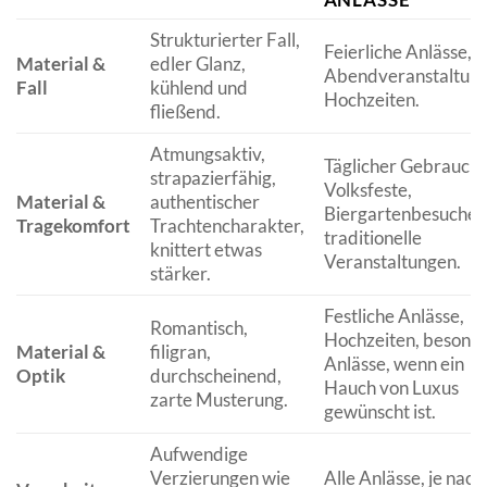
Strukturierter Fall,
Feierliche Anlässe,
Material &
edler Glanz,
Abendveranstaltung
Fall
kühlend und
Hochzeiten.
fließend.
Atmungsaktiv,
Täglicher Gebrauch,
strapazierfähig,
Volksfeste,
Material &
authentischer
Biergartenbesuche,
Tragekomfort
Trachtencharakter,
traditionelle
knittert etwas
Veranstaltungen.
stärker.
Festliche Anlässe,
Romantisch,
Hochzeiten, besond
Material &
filigran,
Anlässe, wenn ein
Optik
durchscheinend,
Hauch von Luxus
zarte Musterung.
gewünscht ist.
Aufwendige
Verzierungen wie
Alle Anlässe, je nach 