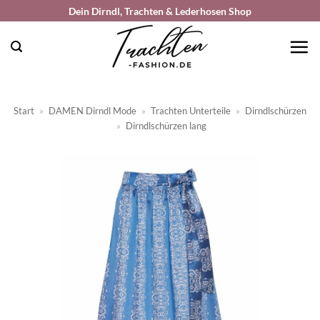
Zum
Dein Dirndl, Trachten & Lederhosen Shop
Inhalt
springen
Start
»
DAMEN Dirndl Mode
»
Trachten Unterteile
»
Dirndlschürzen
»
Dirndlschürzen lang