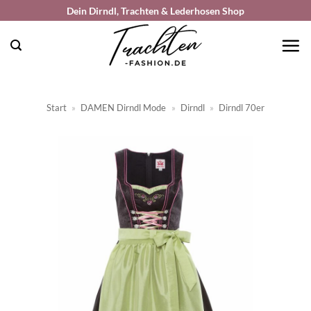
Zum
Dein Dirndl, Trachten & Lederhosen Shop
Inhalt
springen
Start
»
DAMEN Dirndl Mode
»
Dirndl
»
Dirndl 70er