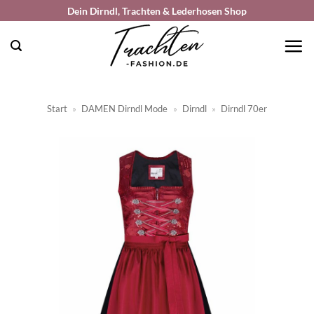
Zum
Dein Dirndl, Trachten & Lederhosen Shop
Inhalt
springen
Start
»
DAMEN Dirndl Mode
»
Dirndl
»
Dirndl 70er