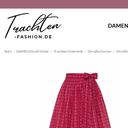
Zum
Inhalt
springen
DAME
Start
»
DAMEN Dirndl Mode
»
Trachten Unterteile
»
Dirndlschürzen
»
Dirndls