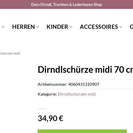
Dein Dirndl, Trachten & Lederhosen Shop
N
HERREN
KINDER
ACCESSOIRES
chürzen midi
Dirndlschürze midi 70 c
Artikelnummer:
4060431310907
Kategorie:
Dirndlschürzen midi
34,90
€