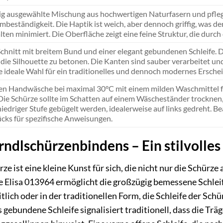
tig ausgewählte Mischung aus hochwertigen Naturfasern und pfle
beständigkeit. Die Haptik ist weich, aber dennoch griffig, was der
lten minimiert. Die Oberfläche zeigt eine feine Struktur, die dur
Schnitt mit breitem Bund und einer elegant gebundenen Schleife. D
m die Silhouette zu betonen. Die Kanten sind sauber verarbeitet un
ne ideale Wahl für ein traditionelles und dennoch modernes Ersche
n Handwäsche bei maximal 30°C mit einem milden Waschmittel fü
Die Schürze sollte im Schatten auf einem Wäscheständer trockne
iedriger Stufe gebügelt werden, idealerweise auf links gedreht. Be
cks für spezifische Anweisungen.
rndlschürzenbindens – Ein stilvolles
e ist eine kleine Kunst für sich, die nicht nur die Schürz
e Elisa 013964 ermöglicht die großzügig bemessene Schleif
eitlich oder in der traditionellen Form, die Schleife der Sc
s gebundene Schleife signalisiert traditionell, dass die Trä