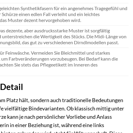
geleichten Synthetikfasern für ein angenehmes Tragegefühl und
 Schürze einen edlen Fall verleiht und ein leichtes
ch das Muster dezent hervorgehoben wird.
as dezente, aber ausdrucksstarke Muster ist sorgfältig
d unterstreichen die Wertigkeit des Stücks. Die Midi-Länge von
inungsbild, das gut zu verschiedenen Dirndlmodellen passt.
r Feinwäsche. Vermeiden Sie Bleichmittel und starkes
n, um Farbveränderungen vorzubeugen. Bei Bedarf kann die
achten Sie stets das Pflegeetikett im Inneren des
 Detail
e am Platz hält, sondern auch traditionelle Bedeutungen
e vielfältige Bindevarianten. Ob klassisch mittig unter
hürze kann je nach persönlicher Vorliebe und Anlass
gerin in einer Beziehung ist, während eine links