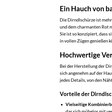
Ein Hauch von ba
Die Dirndlschürze ist mehr
und dem charmanten Rot mit
Sie ist so konzipiert, dass
in vollen Zügen genießen k
Hochwertige Ver
Bei der Herstellung der Di
sich angenehm auf der Haut
jedes Details, von den Näh
Vorteile der Dirndls
Vielseitige Kombinierb
das sich mühelos mit v