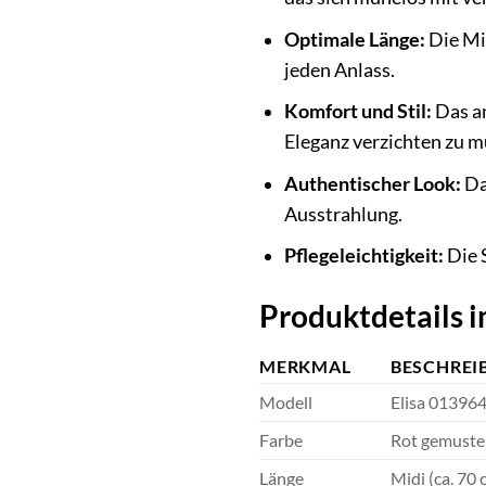
Optimale Länge:
Die Mid
jeden Anlass.
Komfort und Stil:
Das an
Eleganz verzichten zu m
Authentischer Look:
Da
Ausstrahlung.
Pflegeleichtigkeit:
Die S
Produktdetails i
MERKMAL
BESCHREI
Modell
Elisa 01396
Farbe
Rot gemuste
Länge
Midi (ca. 70 