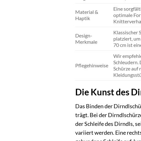
Eine sorgfäl
Material &
optimale Form
Haptik
Knitterverha
Klassischer 
Design-
platziert, u
Merkmale
70 cm ist ei
Wir empfehle
Schleudern. 
Pflegehinweise
Schürze auf n
Kleidungsstü
Die Kunst des Di
Das Binden der Dirndlschürz
trägt. Bei der Dirndlschürz
der Schleife des Dirndls, s
variiert werden. Eine recht