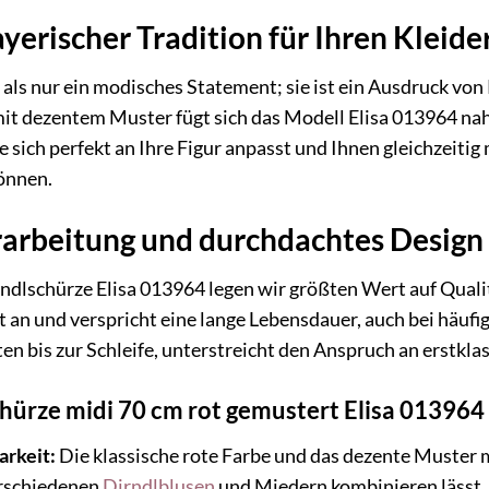
yerischer Tradition für Ihren Kleid
 als nur ein modisches Statement; sie ist ein Ausdruck von
 dezentem Muster fügt sich das Modell Elisa 013964 nahtlo
 sie sich perfekt an Ihre Figur anpasst und Ihnen gleichzeit
önnen.
arbeitung und durchdachtes Design
rndlschürze Elisa 013964 legen wir größten Wert auf Quali
 an und verspricht eine lange Lebensdauer, auch bei häuf
ten bis zur Schleife, unterstreicht den Anspruch an erstkl
chürze midi 70 cm rot gemustert Elisa 013964
arkeit:
Die klassische rote Farbe und das dezente Muster 
erschiedenen
Dirndlblusen
und Miedern kombinieren lässt.