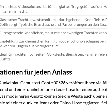
Ein leichtes Viskosefutter, das für ein glattes Tragegefühl auf d
angenehm macht.
Klassischer Trachtenwestschnitt mit durchgehender Knopfleiste. Da
Optik sorgt. Typische Brusttasche und Paspelierungen an den Tasc
Durchgehende Knopfleiste, meist mit hochwertigen Trachtenknöpfe
Empfehlung zur chemischen Reinigung oder Schonwaschgang bei ni
bewahren. Bügeln auf niedriger Stufe.
Ideal für Trachtenhochzeiten, Volksfeste, Biergärten, Familienfeier
Outfits.
ationen für jeden Anlass
unkelblau Gemustert Conte 005266 eröffnet Ihnen vielfält
hemd und einer dunkelbraunen Lederhose für einen authenti
was moderneren Ansatz können Sie die Weste auch über ei
 sie mit einer dunklen Jeans oder Chino-Hose ergänzen. Se