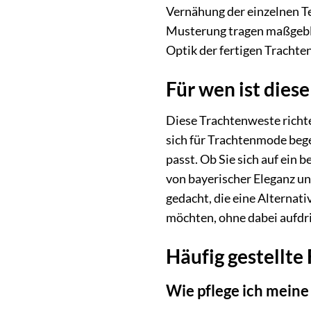
Vernähung der einzelnen Te
Musterung tragen maßgeblic
Optik der fertigen Trachte
Für wen ist dies
Diese Trachtenweste richtet
sich für Trachtenmode bege
passt. Ob Sie sich auf ein
von bayerischer Eleganz un
gedacht, die eine Alternat
möchten, ohne dabei aufdri
Häufig gestellt
Wie pflege ich mein