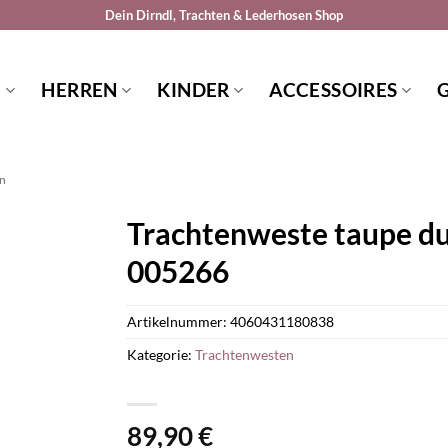
Dein Dirndl, Trachten & Lederhosen Shop
N
HERREN
KINDER
ACCESSOIRES
en
Trachtenweste taupe d
005266
Artikelnummer:
4060431180838
Kategorie:
Trachtenwesten
89,90
€