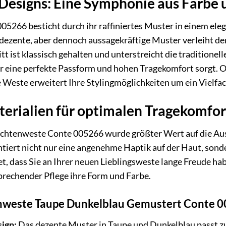
Designs: Eine Symphonie aus Farbe 
05266 besticht durch ihr raffiniertes Muster in einem 
dezente, aber dennoch aussagekräftige Muster verleiht de
tt ist klassisch gehalten und unterstreicht die traditione
ür eine perfekte Passform und hohen Tragekomfort sorgt. 
se Weste erweitert Ihre Stylingmöglichkeiten um ein Vielfa
erialien für optimalen Tragekomfor
achtenweste Conte 005266 wurde größter Wert auf die Ausw
tiert nicht nur eine angenehme Haptik auf der Haut, sond
et, dass Sie an Ihrer neuen Lieblingsweste lange Freude ha
prechender Pflege ihre Form und Farbe.
enweste Taupe Dunkelblau Gemustert Conte 
sign:
Das dezente Muster in Taupe und Dunkelblau passt zu