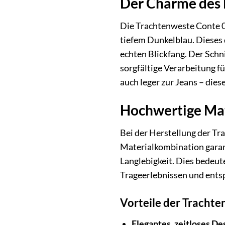
Der Charme des 
Die Trachtenweste Conte 0
tiefem Dunkelblau. Dieses 
echten Blickfang. Der Schni
sorgfältige Verarbeitung f
auch leger zur Jeans – die
Hochwertige Mat
Bei der Herstellung der Tr
Materialkombination garan
Langlebigkeit. Dies bedeut
Trageerlebnissen und ents
Vorteile der Tracht
Elegantes, zeitloses De