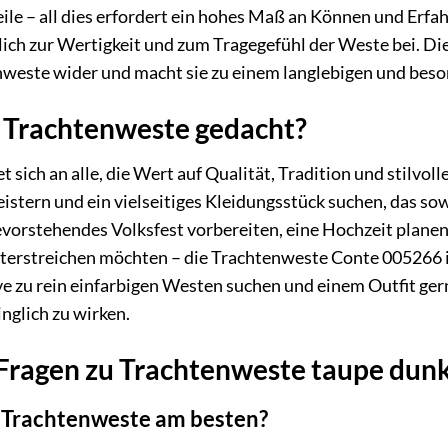
ile – all dies erfordert ein hohes Maß an Können und Erfa
h zur Wertigkeit und zum Tragegefühl der Weste bei. Dies
nweste wider und macht sie zu einem langlebigen und beso
e Trachtenweste gedacht?
 sich an alle, die Wert auf Qualität, Tradition und stilvoll
istern und ein vielseitiges Kleidungsstück suchen, das sow
 bevorstehendes Volksfest vorbereiten, eine Hochzeit plane
terstreichen möchten – die Trachtenweste Conte 005266 is
ive zu rein einfarbigen Westen suchen und einem Outfit ge
nglich zu wirken.
e Fragen zu Trachtenweste taupe du
e Trachtenweste am besten?