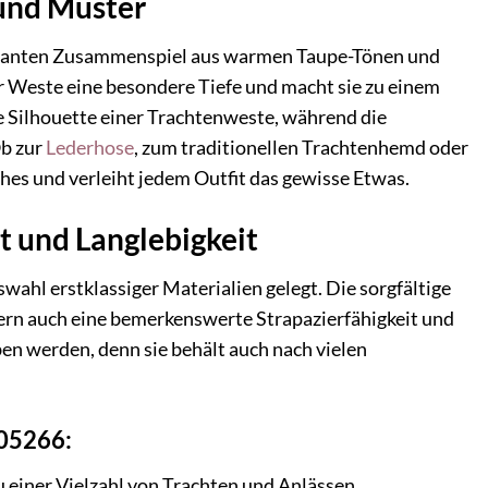
und Muster
eleganten Zusammenspiel aus warmen Taupe-Tönen und
r Weste eine besondere Tiefe und macht sie zu einem
lle Silhouette einer Trachtenweste, während die
Ob zur
Lederhose
, zum traditionellen Trachtenhemd oder
ches und verleiht jedem Outfit das gewisse Etwas.
t und Langlebigkeit
ahl erstklassiger Materialien gelegt. Die sorgfältige
ern auch eine bemerkenswerte Strapazierfähigkeit und
ben werden, denn sie behält auch nach vielen
005266:
 einer Vielzahl von Trachten und Anlässen.