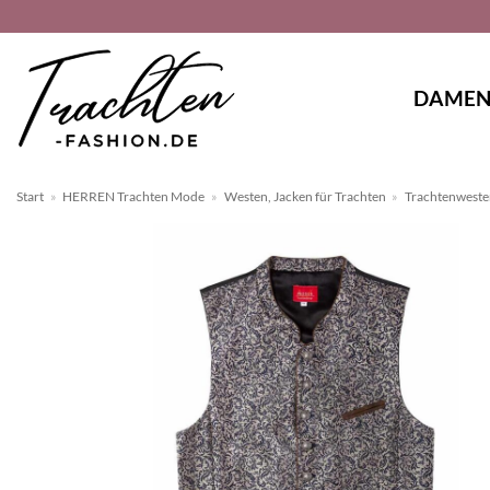
Zum
Inhalt
springen
DAME
Start
»
HERREN Trachten Mode
»
Westen, Jacken für Trachten
»
Trachtenwest