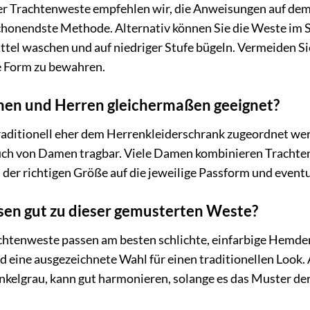
rer Trachtenweste empfehlen wir, die Anweisungen auf dem P
chonendste Methode. Alternativ können Sie die Weste im S
tel waschen und auf niedriger Stufe bügeln. Vermeiden Si
e Form zu bewahren.
amen und Herren gleichermaßen geeignet?
ditionell eher dem Herrenkleiderschrank zugeordnet werde
uch von Damen tragbar. Viele Damen kombinieren Trachte
 der richtigen Größe auf die jeweilige Passform und eventu
n gut zu dieser gemusterten Weste?
chtenweste passen am besten schlichte, einfarbige Hemde
 eine ausgezeichnete Wahl für einen traditionellen Look.
nkelgrau, kann gut harmonieren, solange es das Muster der