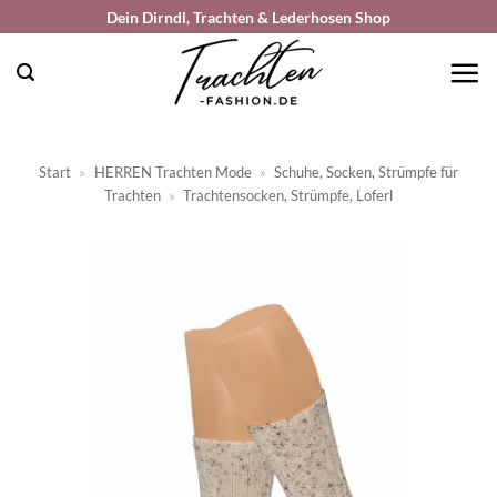
Zum
Dein Dirndl, Trachten & Lederhosen Shop
Inhalt
springen
Start
»
HERREN Trachten Mode
»
Schuhe, Socken, Strümpfe für
Trachten
»
Trachtensocken, Strümpfe, Loferl