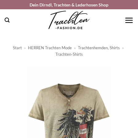
Zum
Dein Dirndl, Trachten & Lederhosen Shop
Inhalt
springen
Start
»
HERREN Trachten Mode
»
Trachtenhemden, Shirts
»
Trachten-Shirts