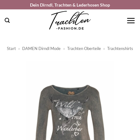
Zum
Dein Dirndl, Trachten & Lederhosen Shop
Inhalt
springen
Start
»
DAMEN Dirndl Mode
»
Trachten Oberteile
»
Trachtenshirts