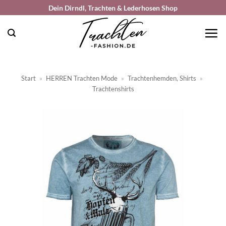
Zum
Dein Dirndl, Trachten & Lederhosen Shop
Inhalt
springen
Start
»
HERREN Trachten Mode
»
Trachtenhemden, Shirts
»
Trachtenshirts