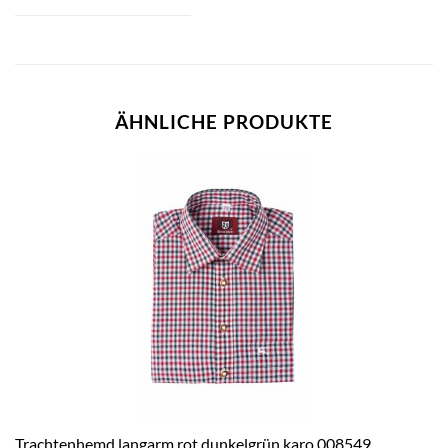
ÄHNLICHE PRODUKTE
Trachtenhemd langarm rot dunkelgrün karo 008549