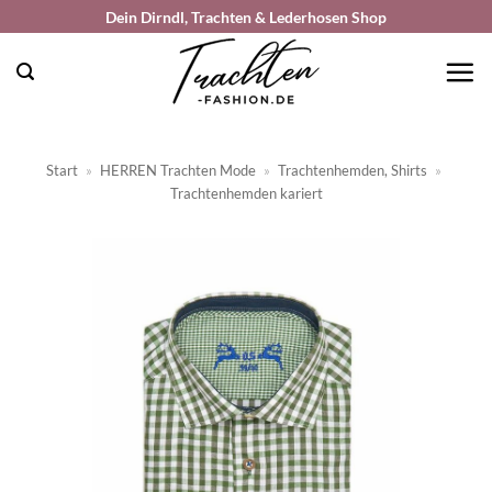
Zum
Dein Dirndl, Trachten & Lederhosen Shop
Inhalt
springen
Start
»
HERREN Trachten Mode
»
Trachtenhemden, Shirts
»
Trachtenhemden kariert