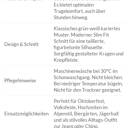
Es bietet optimalen
Tragekomfort, auch über
Stunden hinweg.
Klassisches grün-weiß kariertes
Muster. Moderner Slim Fit
Schnitt für eine taillierte,
Design & Schnitt
figurbetonte Silhouette.
Sorgfältig gestalteter Kragen und
Knopfleiste.
Maschinenwäsche bei 30°C im
Schonwaschgang. Nicht bleichen.
Pflegehinweise
Bei niedriger Temperatur bügeln.
Nicht für den Trockner geeignet.
Perfekt für Oktoberfest,
Volksfeste, Hochzeiten im
Einsatzmöglichkeiten
Alpenstil, Biergärten, Jägerball
und als stilvolles Alltags-Outfit
zur Jeans oder Chino.