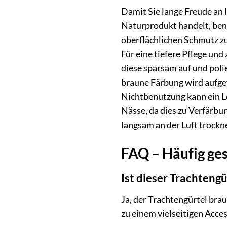
Damit Sie lange Freude an 
Naturprodukt handelt, benö
oberflächlichen Schmutz zu
Für eine tiefere Pflege un
diese sparsam auf und poli
braune Färbung wird aufgefr
Nichtbenutzung kann ein Le
Nässe, da dies zu Verfärbu
langsam an der Luft trockn
FAQ – Häufig ges
Ist dieser Trachteng
Ja, der Trachtengürtel bra
zu einem vielseitigen Acce