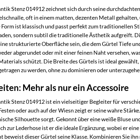
antik Stenz 014912 zeichnet sich durch seine durchdachte
lschnalle, oft in einem matten, dezenten Metall gehalten, 
e Form ist klassisch und passt perfekt zum traditionellen St
aden, sondern subtil die traditionelle Ästhetik aufgreift. 
ine strukturierte Oberfläche sein, die dem Gürtel Tiefe un
tweder abgerundet oder mit einer feinen Naht versehen, was
Materials schützt. Die Breite des Gürtels ist ideal gewähl
 getragen zu werden, ohne zu dominieren oder unterzugehe
iten: Mehr als nur ein Accessoire
tik Stenz 014912 ist ein vielseitiger Begleiter für versch
Festen oder auch auf der Wiesn zeigt er seine wahre Stärke. 
ische Silhouette sorgt. Gekonnt über eine weiße Bluse un
ch zur Lederhose ist er die ideale Ergänzung, wobei er e
ht beweist dieser Gürtel seine Klasse. Kombinieren Sie ihn