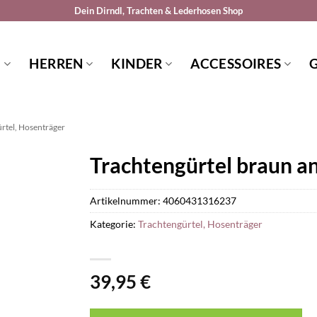
Dein Dirndl, Trachten & Lederhosen Shop
N
HERREN
KINDER
ACCESSOIRES
rtel, Hosenträger
Trachtengürtel braun a
Artikelnummer:
4060431316237
Kategorie:
Trachtengürtel, Hosenträger
39,95
€