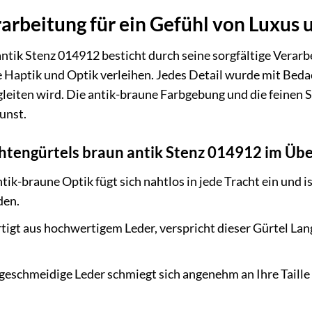
rbeitung für ein Gefühl von Luxus 
ntik Stenz 014912 besticht durch seine sorgfältige Verarb
Haptik und Optik verleihen. Jedes Detail wurde mit Bedach
gleiten wird. Die antik-braune Farbgebung und die feinen 
unst.
chtengürtels braun antik Stenz 014912 im Übe
tik-braune Optik fügt sich nahtlos in jede Tracht ein und i
den.
tigt aus hochwertigem Leder, verspricht dieser Gürtel Lang
geschmeidige Leder schmiegt sich angenehm an Ihre Taille 