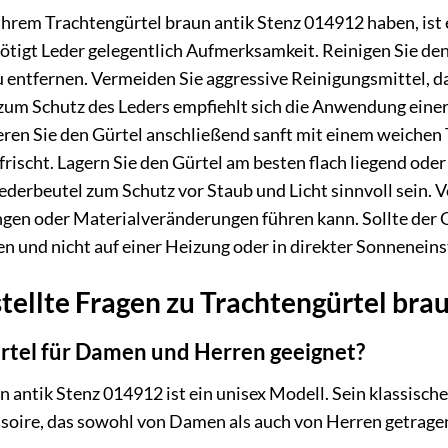
Ihrem Trachtengürtel braun antik Stenz 014912 haben, ist 
tigt Leder gelegentlich Aufmerksamkeit. Reinigen Sie den
 entfernen. Vermeiden Sie aggressive Reinigungsmittel, d
d zum Schutz des Leders empfiehlt sich die Anwendung eine
eren Sie den Gürtel anschließend sanft mit einem weichen T
ischt. Lagern Sie den Gürtel am besten flach liegend oder 
derbeutel zum Schutz vor Staub und Licht sinnvoll sein. 
ngen oder Materialveränderungen führen kann. Sollte der G
en und nicht auf einer Heizung oder in direkter Sonneneins
tellte Fragen zu Trachtengürtel bra
ürtel für Damen und Herren geeignet?
un antik Stenz 014912 ist ein unisex Modell. Sein klassis
ssoire, das sowohl von Damen als auch von Herren getragen