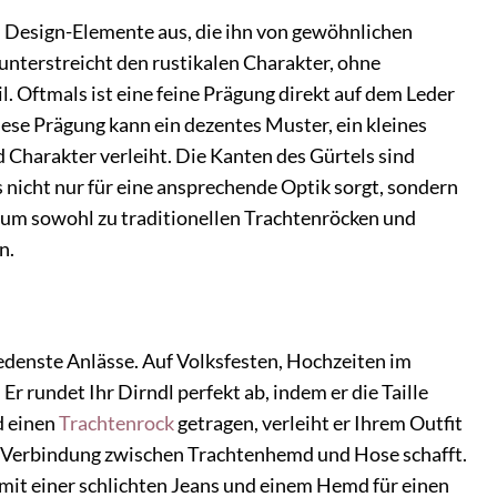
n Design-Elemente aus, die ihn von gewöhnlichen
unterstreicht den rustikalen Charakter, ohne
il. Oftmals ist eine feine Prägung direkt auf dem Leder
Diese Prägung kann ein dezentes Muster, ein kleines
d Charakter verleiht. Die Kanten des Gürtels sind
 nicht nur für eine ansprechende Optik sorgt, sondern
t, um sowohl zu traditionellen Trachtenröcken und
n.
iedenste Anlässe. Auf Volksfesten, Hochzeiten im
Er rundet Ihr Dirndl perfekt ab, indem er die Taille
d einen
Trachtenrock
getragen, verleiht er Ihrem Outfit
ine Verbindung zwischen Trachtenhemd und Hose schafft.
 mit einer schlichten Jeans und einem Hemd für einen