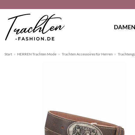
Zum
Inhalt
springen
DAME
Start
»
HERREN Trachten Mode
»
Trachten Accessoires für Herren
»
Trachtengü