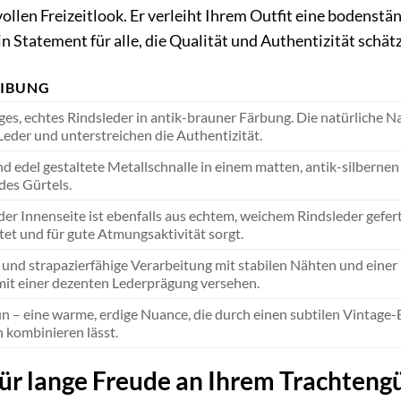
vollen Freizeitlook. Er verleiht Ihrem Outfit eine bodenst
ein Statement für alle, die Qualität und Authentizität schä
EIBUNG
es, echtes Rindsleder in antik-brauner Färbung. Die natürliche N
Leder und unterstreichen die Authentizität.
d edel gestaltete Metallschnalle in einem matten, antik-silberne
des Gürtels.
der Innenseite ist ebenfalls aus echtem, weichem Rindsleder gefe
tet und für gute Atmungsaktivität sorgt.
e und strapazierfähige Verarbeitung mit stabilen Nähten und einer
 mit einer dezenten Lederprägung versehen.
n – eine warme, erdige Nuance, die durch einen subtilen Vintage-
 kombinieren lässt.
ür lange Freude an Ihrem Trachtengü