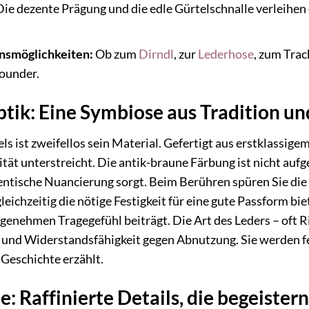
ie dezente Prägung und die edle Gürtelschnalle verleihe
nsmöglichkeiten:
Ob zum
Dirndl
, zur
Lederhose
, zum Tra
rounder.
tik: Eine Symbiose aus Tradition u
s ist zweifellos sein Material. Gefertigt aus erstklassigem 
lität unterstreicht. Die antik-braune Färbung ist nicht aufg
hentische Nuancierung sorgt. Beim Berühren spüren Sie die 
leichzeitig die nötige Festigkeit für eine gute Passform bi
genehmen Tragegefühl beiträgt. Die Art des Leders – oft 
t und Widerstandsfähigkeit gegen Abnutzung. Sie werden fe
 Geschichte erzählt.
 Raffinierte Details, die begeistern