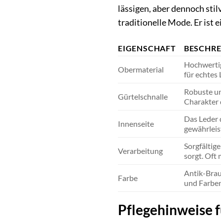
lässigen, aber dennoch stil
traditionelle Mode. Er ist 
EIGENSCHAFT
BESCHR
Hochwertig
Obermaterial
für echtes 
Robuste un
Gürtelschnalle
Charakter 
Das Leder 
Innenseite
gewährleis
Sorgfältig
Verarbeitung
sorgt. Oft
Antik-Brau
Farbe
und Farben
Pflegehinweise f