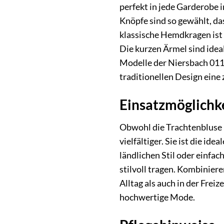
perfekt in jede Garderobe 
Knöpfe sind so gewählt, da
klassische Hemdkragen ist 
Die kurzen Ärmel sind ide
Modelle der Niersbach 0115
traditionellen Design eine 
Einsatzmöglichke
Obwohl die Trachtenbluse N
vielfältiger. Sie ist die i
ländlichen Stil oder einfac
stilvoll tragen. Kombinier
Alltag als auch in der Frei
hochwertige Mode.