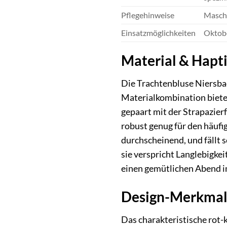
Pflegehinweise
Maschi
Einsatzmöglichkeiten
Oktobe
Material & Hapti
Die Trachtenbluse Niersbac
Materialkombination biete
gepaart mit der Strapazier
robust genug für den häufi
durchscheinend, und fällt s
sie verspricht Langlebigke
einen gemütlichen Abend i
Design-Merkmale
Das charakteristische rot-k