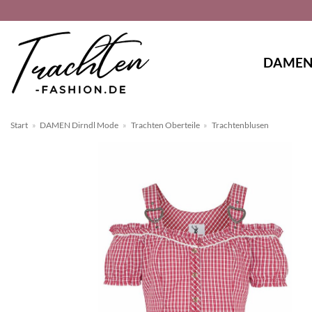
Zum
Inhalt
springen
DAME
Start
»
DAMEN Dirndl Mode
»
Trachten Oberteile
»
Trachtenblusen