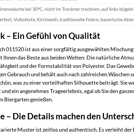
nenwäsche bei 30°C, nicht im Trockner trocknen, auf links bügeln
rfest, Volksfeste, Kirchweih, traditionelle Feiern, bayerische Abe
k – Ein Gefühl von Qualität
h 011520 ist aus einer sorgfältig ausgewählten Mischung
t Ihnen das Beste aus beiden Welten: Die natürliche Atmu
fähigkeit und der Formstabilität von Polyester. Das Gewebe
gen Gebrauch und behält auch nach zahlreichen Wäschen sei
chön, was zu einer vorteilhaften Silhouette beiträgt. Sie w
it und ein angenehmes Trageerlebnis, egal ob Sie den ganze
m Biergarten genießen.
 – Die Details machen den Untersc
arierte Muster ist zeitlos und authentisch. Es verleiht d