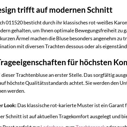
esign trifft auf modernen Schnitt
h 011520 besticht durch ihr klassisches rot-weißes Karom
dern gehalten, um Ihnen optimale Bewegungsfreiheit zu ga
e kurzen Ärmel machen die Bluse besonders angenehm zu t
nation mit diversen Trachten dessous oder als eigenständ
rageeigenschaften für höchsten Ko
 dieser Trachtenbluse an erster Stelle. Das sorgfältig au
uf höchste Qualitätsstandards achtet. Sie werden den Unte
eben werden.
r Look:
Das klassische rot-karierte Muster ist ein Garant 
r Schnitt ist auf aktuellen Tragekomfort ausgelegt und bi