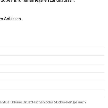
 zu Jeans für einen legeren Landhausstil.
en Anlässen.
ntuell kleine Brusttaschen oder Stickereien (je nach