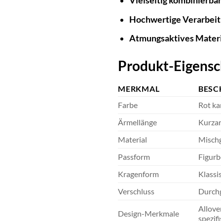
Vielseitig kombinierbar
Hochwertige Verarbeit
Atmungsaktives Materi
Produkt-Eigensc
MERKMAL
BESC
Farbe
Rot ka
Ärmellänge
Kurza
Material
Misch
Passform
Figurb
Kragenform
Klass
Verschluss
Durchg
Allove
Design-Merkmale
spezif