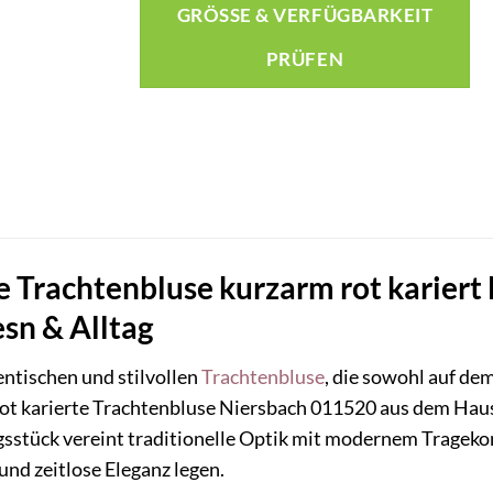
GRÖSSE & VERFÜGBARKEIT P
RÜFEN
e Trachtenbluse kurzarm rot kariert
esn & Alltag
entischen und stilvollen
Trachtenbluse
, die sowohl auf de
rot karierte Trachtenbluse Niersbach 011520 aus dem Haus
stück vereint traditionelle Optik mit modernem Tragekomf
nd zeitlose Eleganz legen.