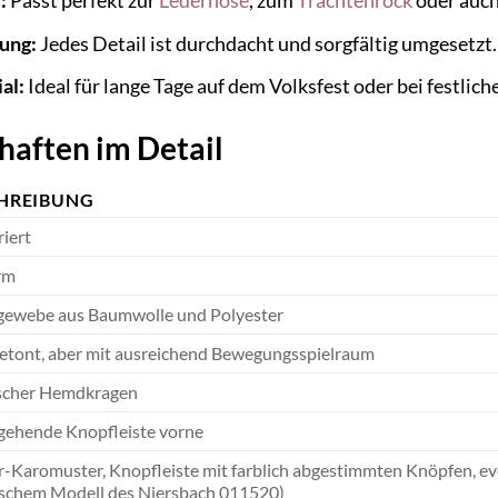
:
Passt perfekt zur
Lederhose
, zum
Trachtenrock
oder auch
ung:
Jedes Detail ist durchdacht und sorgfältig umgesetzt.
al:
Ideal für lange Tage auf dem Volksfest oder bei festlich
haften im Detail
HREIBUNG
riert
rm
gewebe aus Baumwolle und Polyester
etont, aber mit ausreichend Bewegungsspielraum
ischer Hemdkragen
ehende Knopfleiste vorne
r-Karomuster, Knopfleiste mit farblich abgestimmten Knöpfen, eve
ischem Modell des Niersbach 011520)