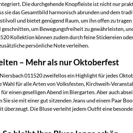
integriert. Die durchgehende Knopfleiste ist nicht nur pra
ss sie das Gesamtbild harmonisch abrunden und dem tradit
stilvoll und bietet genügend Raum, um ihn offen zu trage
al geschnitten, um Bewegungsfreiheit zu gewährleisten, u
20 Kollektion können zudem durch feine Stickereien oder
zusätzliche persönliche Note verleihen.
iten – Mehr als nur Oktoberfest
iersbach 011520 zweifellos ein Highlight für jedes Oktobe
deale Wahl für alle Arten von Volksfesten, Kirchweih-Verans
h für einen geselligen Abend im Biergarten. Aber auch absei
en Sie sie mit einer gut sitzenden Jeans und einem Paar B
zeit überzeugt. Die Bluse verleiht jedem Outfit eine besond