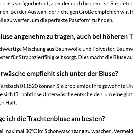
en, dass sie figurbetont, aber dennoch bequem ist. Sie bie
en. Bei der Auswahl der richtigen Größe empfehlen wir, I
lle zu werfen, um die perfekte Passform zu finden.
 Bluse angenehm zu tragen, auch bei höheren
 hochwertige Mischung aus Baumwolle und Polyester. Baumw
ter für Strapazierfähigkeit sorgt. Dies macht die Bluse a
wäsche empfiehlt sich unter der Bluse?
iersbach 011520 können Sie problemlos Ihre gewohnte
Un
 sich für nahtlose Unterwäsche entscheiden, um eine glatte
en Halt.
e ich die Trachtenbluse am besten?
bei maximal 30°C im Schonwaschgang zu waschen. Vermeide