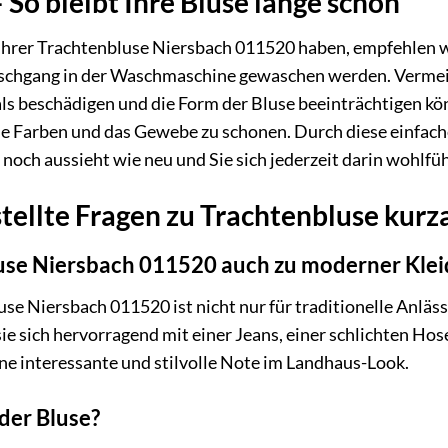
 So bleibt Ihre Bluse lange schön
Ihrer Trachtenbluse Niersbach 011520 haben, empfehlen wir
chgang in der Waschmaschine gewaschen werden. Vermeid
als beschädigen und die Form der Bluse beeinträchtigen kön
e Farben und das Gewebe zu schonen. Durch diese einfache P
noch aussieht wie neu und Sie sich jederzeit darin wohlfü
tellte Fragen zu Trachtenbluse kurz
luse Niersbach 011520 auch zu moderner Kle
luse Niersbach 011520 ist nicht nur für traditionelle Anlä
ie sich hervorragend mit einer Jeans, einer schlichten Ho
ine interessante und stilvolle Note im Landhaus-Look.
 der Bluse?