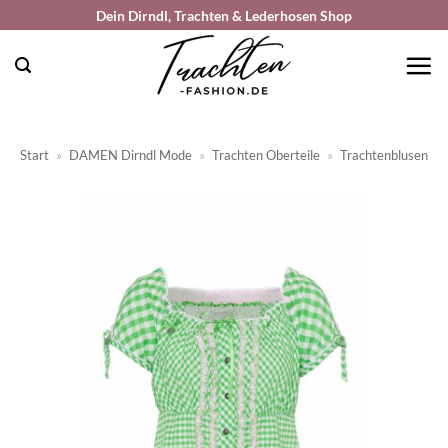
Zum
Dein Dirndl, Trachten & Lederhosen Shop
Inhalt
springen
Start
»
DAMEN Dirndl Mode
»
Trachten Oberteile
»
Trachtenblusen