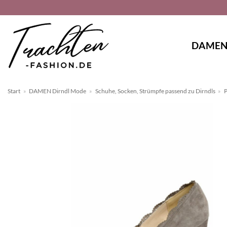
Zum
Inhalt
springen
DAME
Start
»
DAMEN Dirndl Mode
»
Schuhe, Socken, Strümpfe passend zu Dirndls
»