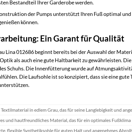
sten Bestandteil Ihrer Garderobe werden.
nstruktion der Pumps unterstützt Ihren Fuß optimal und b
genießen können.
arbeitung: Ein Garant für Qualität
u Lina 012686 beginnt bereits bei der Auswahl der Materi
ptik als auch eine gute Haltbarkeit zu gewährleisten. Die
s Schuhs. Die Innenfütterung wurde auf Atmungsaktivität
hlen. Die Laufsohle ist so konzipiert, dass sie eine gute T
unterstützen.
Textilmaterial in edlem Grau, das für seine Langlebigkeit und an
s und hautfreundliches Material, das für ein optimales Fußklima
erte, flexible Synthetiksohle für guten Halt und angenehmes Abroll