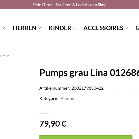
Dein Dirndl, Trachten & Lederhosen Shop
N
HERREN
KINDER
ACCESSOIRES
Pumps
Pumps grau Lina 01268
Artikelnummer:
2002179850422
Kategorie:
Pumps
79,90
€