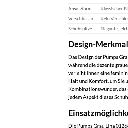
Absatzform
Klassischer Bl
Verschlussart
Kein Verschlu
Schuhspitze
Elegante, leic
Design-Merkmale
Das Design der Pumps Grau 
während die dezente graue F
verleiht Ihnen eine femini
Halt und Komfort, um Sie u
Kombinationswunder, das die
jedem Aspekt dieses Schuhd
Einsatzmöglichke
Die Pumps Grau Lina 012686