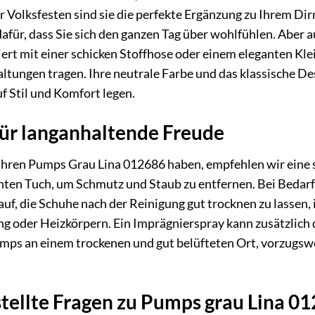
 Volksfesten sind sie die perfekte Ergänzung zu Ihrem Dirn
afür, dass Sie sich den ganzen Tag über wohlfühlen. Aber
iert mit einer schicken Stoffhose oder einem eleganten Kle
ungen tragen. Ihre neutrale Farbe und das klassische Des
f Stil und Komfort legen.
für langanhaltende Freude
Ihren Pumps Grau Lina 012686 haben, empfehlen wir eine s
ten Tuch, um Schmutz und Staub zu entfernen. Bei Bedarf k
uf, die Schuhe nach der Reinigung gut trocknen zu lassen
g oder Heizkörpern. Ein Imprägnierspray kann zusätzlich 
umps an einem trockenen und gut belüfteten Ort, vorzugsw
tellte Fragen zu Pumps grau Lina 0