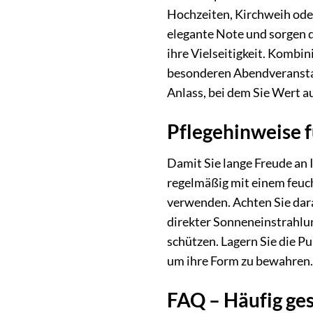
Hochzeiten, Kirchweih oder
elegante Note und sorgen d
ihre Vielseitigkeit. Kombin
besonderen Abendveranstalt
Anlass, bei dem Sie Wert au
Pflegehinweise 
Damit Sie lange Freude an 
regelmäßig mit einem feuch
verwenden. Achten Sie dara
direkter Sonneneinstrahlun
schützen. Lagern Sie die P
um ihre Form zu bewahren.
FAQ – Häufig ges