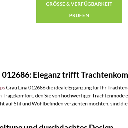
GRÖSSE & VERFÜGBARKEIT P
RÜFEN
012686: Eleganz trifft Trachtenkomf
ps
Grau Lina 012686 die ideale Ergänzung für Ihr Trachteno
 Tragekomfort, den Sie von hochwertiger Trachtenmode er
cht auf Stil und Wohlbefinden verzichten möchten, sind die
beitung und durchdachtes Design