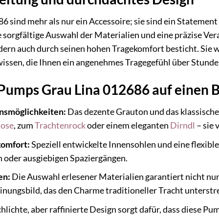
 sind mehr als nur ein Accessoire; sie sind ein Statement 
sorgfältige Auswahl der Materialien und eine präzise Verar
dern auch durch seinen hohen Tragekomfort besticht. Sie w
wissen, die Ihnen ein angenehmes Tragegefühl über Stunde
 Pumps Grau Lina 012686 auf einen B
nsmöglichkeiten:
Das dezente Grauton und das klassische
hose
, zum
Trachtenrock
oder einem eleganten
Dirndl
– sie 
omfort:
Speziell entwickelte Innensohlen und eine flexibl
en oder ausgiebigen Spaziergängen.
en:
Die Auswahl erlesener Materialien garantiert nicht nu
einungsbild, das den Charme traditioneller Tracht unterstre
hlichte, aber raffinierte Design sorgt dafür, dass diese 