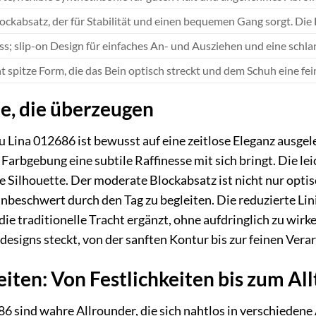
ockabsatz, der für Stabilität und einen bequemen Gang sorgt. Die H
ss; slip-on Design für einfaches An- und Ausziehen und eine schla
ht spitze Form, die das Bein optisch streckt und dem Schuh eine fei
, die überzeugen
Lina 012686 ist bewusst auf eine zeitlose Eleganz ausgeleg
arbgebung eine subtile Raffinesse mit sich bringt. Die lei
ne Silhouette. Der moderate Blockabsatz ist nicht nur opt
nbeschwert durch den Tag zu begleiten. Die reduzierte Li
 traditionelle Tracht ergänzt, ohne aufdringlich zu wirke
esigns steckt, von der sanften Kontur bis zur feinen Vera
iten: Von Festlichkeiten bis zum All
 sind wahre Allrounder, die sich nahtlos in verschiedene 