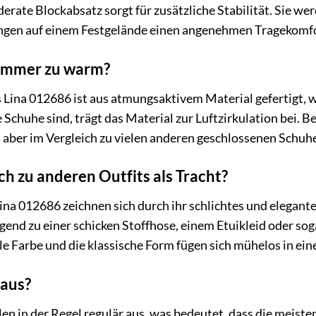
rate Blockabsatz sorgt für zusätzliche Stabilität. Sie wer
gen auf einem Festgelände einen angenehmen Tragekomfor
Sommer zu warm?
 Lina 012686 ist aus atmungsaktivem Material gefertigt, 
 Schuhe sind, trägt das Material zur Luftzirkulation bei.
ber im Vergleich zu vielen anderen geschlossenen Schuhen
h zu anderen Outfits als Tracht?
na 012686 zeichnen sich durch ihr schlichtes und elegantes
end zu einer schicken Stoffhose, einem Etuikleid oder sog
ale Farbe und die klassische Form fügen sich mühelos in ei
 aus?
en in der Regel regulär aus, was bedeutet, dass die meis