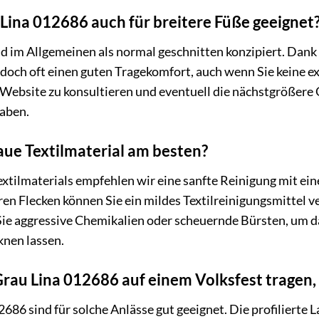
Lina 012686 auch für breitere Füße geeignet
 im Allgemeinen als normal geschnitten konzipiert. Dank d
edoch oft einen guten Tragekomfort, auch wenn Sie keine 
Website zu konsultieren und eventuell die nächstgrößere Gr
haben.
raue Textilmaterial am besten?
Textilmaterials empfehlen wir eine sanfte Reinigung mit ei
ren Flecken können Sie ein mildes Textilreinigungsmittel v
Sie aggressive Chemikalien oder scheuernde Bürsten, um d
knen lassen.
rau Lina 012686 auf einem Volksfest tragen,
686 sind für solche Anlässe gut geeignet. Die profilierte 