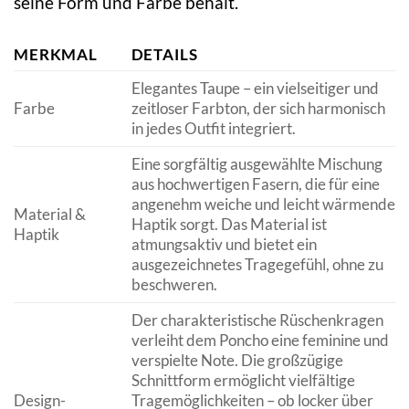
seine Form und Farbe behält.
MERKMAL
DETAILS
Elegantes Taupe – ein vielseitiger und
Farbe
zeitloser Farbton, der sich harmonisch
in jedes Outfit integriert.
Eine sorgfältig ausgewählte Mischung
aus hochwertigen Fasern, die für eine
angenehm weiche und leicht wärmende
Material &
Haptik sorgt. Das Material ist
Haptik
atmungsaktiv und bietet ein
ausgezeichnetes Tragegefühl, ohne zu
beschweren.
Der charakteristische Rüschenkragen
verleiht dem Poncho eine feminine und
verspielte Note. Die großzügige
Schnittform ermöglicht vielfältige
Design-
Tragemöglichkeiten – ob locker über