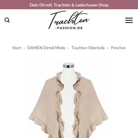
Zum
Dein Dirndl, Trachten & Lederhosen Shop
Inhalt
springen
Start
»
DAMEN Dirndl Mode
»
Trachten Oberteile
»
Ponchos