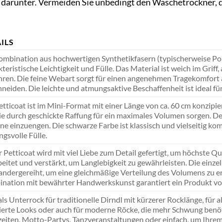
h darunter. Vermeiden Sie unbedingt den Wäschetrockner,
ILS
ombination aus hochwertigen Synthetikfasern (typischerweise Pol
teristische Leichtigkeit und Fülle. Das Material ist weich im Griff
ren. Die feine Webart sorgt für einen angenehmen Tragekomfort 
hneiden. Die leichte und atmungsaktive Beschaffenheit ist ideal fü
tticoat ist im Mini-Format mit einer Länge von ca. 60 cm konzipier
ie durch geschickte Raffung für ein maximales Volumen sorgen. Der 
ne einzuengen. Die schwarze Farbe ist klassisch und vielseitig ko
gsvolle Fülle.
 Petticoat wird mit viel Liebe zum Detail gefertigt, um höchste Qu
beitet und verstärkt, um Langlebigkeit zu gewährleisten. Die einz
andergereiht, um eine gleichmäßige Verteilung des Volumens zu 
nation mit bewährter Handwerkskunst garantiert ein Produkt vo
als Unterrock für traditionelle Dirndl mit kürzerer Rocklänge, für 
rierte Looks oder auch für moderne Röcke, die mehr Schwung benötig
eiten, Motto-Partys, Tanzveranstaltungen oder einfach, um Ihrem 