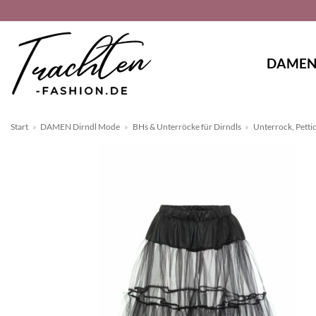
Zum
Inhalt
springen
DAME
Start
»
DAMEN Dirndl Mode
»
BHs & Unterröcke für Dirndls
»
Unterrock, Petti