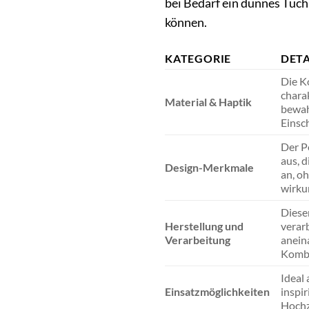
bei Bedarf ein dünnes Tuc
können.
KATEGORIE
DETA
Die K
charak
Material & Haptik
bewah
Einsc
Der Pe
aus, d
Design-Merkmale
an, oh
wirkun
Dieser
Herstellung und
verar
Verarbeitung
anein
Kombi
Ideal 
Einsatzmöglichkeiten
inspi
Hochz