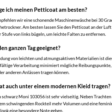
ge ich meinen Petticoat am besten?
empfehlen wir eine schonende Maschinenwäsche bei 30 Gra
trockner. Am besten lassen Sie den Petticoat an der Luft t
r Stufe von links bügeln, um leichte Falten zu entfernen.
 den ganzen Tag geeignet?
ung von leichten und atmungsaktiven Materialien ist dies
fältige Verarbeitung minimiert mögliche Reibungspunkte, 
der anderen Anlässen tragen können.
oat auch unter einem modernen Kleid tragen?
cm schwarz Moni 103056 ist sehr vielseitig. Neben Trachte
em schwingenden Rockteil mehr Volumen und eine feminine
slook eine besondere Note geben.