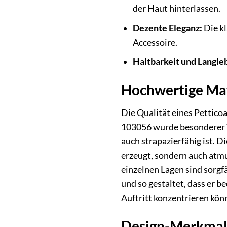
der Haut hinterlassen.
Dezente Eleganz:
Die kl
Accessoire.
Haltbarkeit und Langleb
Hochwertige Mat
Die Qualität eines Petticoa
103056 wurde besonderer We
auch strapazierfähig ist. 
erzeugt, sondern auch atmu
einzelnen Lagen sind sorgf
und so gestaltet, dass er b
Auftritt konzentrieren kön
Design-Merkmale