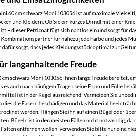
ini 60 cm schwarz Moni 103056 ist auf maximale Vielseitig
öcken und Kleidern. Ob Sie ein kurzes Dirndl mit einer Kni
itt – dieser Petticoat fügt sich nahtlos ein und sorgt für
 Kombinationspartner für nahezu jede Farbe und jedes Must
er dafür sorgt, dass jedes Kleidungsstück optimal zur Gelt
für langanhaltende Freude
0 cm schwarz Moni 103056 Ihnen lange Freude bereitet, empf
ss es auch nach häufigem Tragen seine Form und Fülle be
mittel ist in der Regel ausreichend. Vermeiden Sie unbed
 dies die Fasern beschädigen und das Material beeinträch
etrocknet werden. Hängen Sie ihn auf einen Bügel oder üb
lten. Bügeln ist in den meisten Fällen nicht notwendig, da d
e Falten entfernen wollen, verwenden Sie bitte nur eine ni