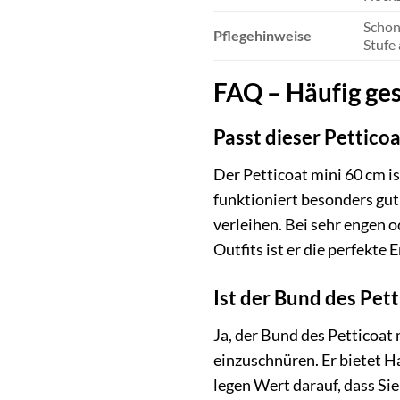
Schon
Pflegehinweise
Stufe 
FAQ – Häufig ges
Passt dieser Pettico
Der Petticoat mini 60 cm is
funktioniert besonders gu
verleihen. Bei sehr engen o
Outfits ist er die perfekte 
Ist der Bund des Pet
Ja, der Bund des Petticoat 
einzuschnüren. Er bietet Ha
legen Wert darauf, dass Si