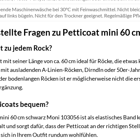
ende Maschinenwäsche bei 30°C mit Feinwaschmittel. Nicht bleich
auf links bügeln. Nicht für den Trockner geeignet. Regelmäßige Pfl
tellte Fragen zu Petticoat mini 60
at zu jedem Rock?
t mit seiner Länge von ca. 60 cm ideal für Röcke, die etwas
t mit ausladenden A-Linien-Röcken, Dirndln oder 50er-Ja
der bodenlangen Röcken ist er möglicherweise nicht die ers
Ergänzung.
ticoats bequem?
mini 60 cm schwarz Moni 103056 ist als elastisches Band k
lt und sorgt dafür, dass der Petticoat an der richtigen Ste
e sich in Ihrem Outfit rundum wohlfühlen.