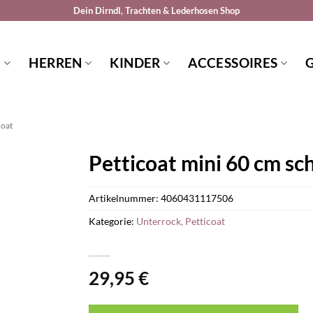
Dein Dirndl, Trachten & Lederhosen Shop
N
HERREN
KINDER
ACCESSOIRES
coat
Petticoat mini 60 cm s
Artikelnummer:
4060431117506
Kategorie:
Unterrock, Petticoat
29,95
€