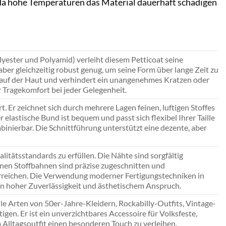
 da hohe Temperaturen das Material dauerhaft schädigen
yester und Polyamid) verleiht diesem Petticoat seine
, aber gleichzeitig robust genug, um seine Form über lange Zeit zu
auf der Haut und verhindert ein unangenehmes Kratzen oder
r Tragekomfort bei jeder Gelegenheit.
t. Er zeichnet sich durch mehrere Lagen feinen, luftigen Stoffes
elastische Bund ist bequem und passt sich flexibel Ihrer Taille
mbinierbar. Die Schnittführung unterstützt eine dezente, aber
alitätsstandards zu erfüllen. Die Nähte sind sorgfältig
elnen Stoffbahnen sind präzise zugeschnitten und
erreichen. Die Verwendung moderner Fertigungstechniken in
n hoher Zuverlässigkeit und ästhetischem Anspruch.
alle Arten von 50er-Jahre-Kleidern, Rockabilly-Outfits, Vintage-
en. Er ist ein unverzichtbares Accessoire für Volksfeste,
Alltagsoutfit einen besonderen Touch zu verleihen.