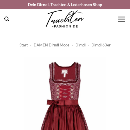
Zum
Dein Dirndl, Trachten & Lederhosen Shop
Inhalt
springen
Start
»
DAMEN Dirndl Mode
»
Dirndl
»
Dirndl 60er