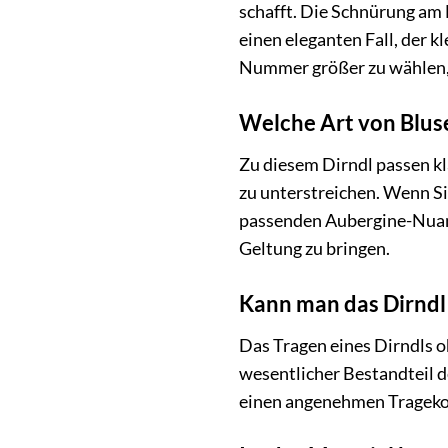
schafft. Die Schnürung am 
einen eleganten Fall, der 
Nummer größer zu wählen,
Welche Art von Bluse
Zu diesem Dirndl passen k
zu unterstreichen. Wenn Si
passenden Aubergine-Nuance
Geltung zu bringen.
Kann man das Dirndl
Das Tragen eines Dirndls oh
wesentlicher Bestandteil de
einen angenehmen Trageko