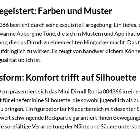
begeistert: Farben und Muster
6 besticht durch seine exquisite Farbgebung: Ein tiefes, e
warme Aubergine-Töne, die sich in Mustern und Applikatio
anz, die das Dirndl zu einem echten Hingucker macht. Das t
ufdringlich zu wirken. Es zeugt von handwerklichem Können
lität üblich ist.
sform: Komfort trifft auf Silhouette
 cm präsentiert sich das Mini Dirndl Ronja 004366 in ei
 für eine feminine Silhouette, die sowohl jugendlich als auc
u bringen. Ein figurbetonter Miederbereich mit dezenter Sc
weit schwingende Rockpartie garantiert Ihnen Bewegungs
Die sorgfältige Verarbeitung der Nähte und Säume unterstre