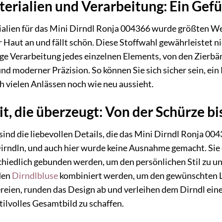
erialien und Verarbeitung: Ein Gefü
alien für das Mini Dirndl Ronja 004366 wurde größten Wer
r Haut an und fällt schön. Diese Stoffwahl gewährleistet 
tige Verarbeitung jedes einzelnen Elements, von den Zierb
d moderner Präzision. So können Sie sich sicher sein, ein
h vielen Anlässen noch wie neu aussieht.
it, die überzeugt: Von der Schürze b
nd die liebevollen Details, die das Mini Dirndl Ronja 00
Dirndln, und auch hier wurde keine Ausnahme gemacht. Sie
chiedlich gebunden werden, um den persönlichen Stil zu unt
den
Dirndlbluse
kombiniert werden, um den gewünschten Look
reien, runden das Design ab und verleihen dem Dirndl ein
ilvolles Gesamtbild zu schaffen.