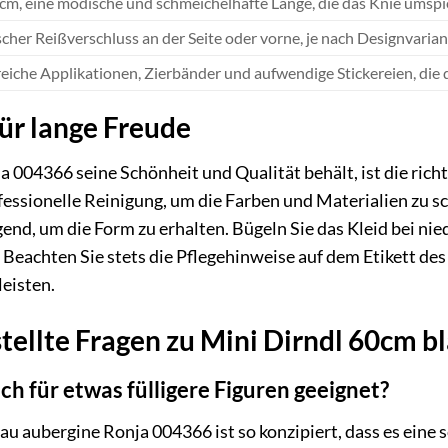
 cm, eine modische und schmeichelhafte Länge, die das Knie umspie
scher Reißverschluss an der Seite oder vorne, je nach Designvarian
reiche Applikationen, Zierbänder und aufwendige Stickereien, die 
ür lange Freude
a 004366 seine Schönheit und Qualität behält, ist die ric
essionelle Reinigung, um die Farben und Materialien zu s
gend, um die Form zu erhalten. Bügeln Sie das Kleid bei ni
Beachten Sie stets die Pflegehinweise auf dem Etikett des
eisten.
tellte Fragen zu Mini Dirndl 60cm 
uch für etwas fülligere Figuren geeignet?
lau aubergine Ronja 004366 ist so konzipiert, dass es eine