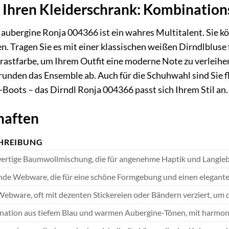
ür Ihren Kleiderschrank: Kombinatio
 aubergine Ronja 004366 ist ein wahres Multitalent. Sie 
. Tragen Sie es mit einer klassischen weißen Dirndlbluse f
ntrastfarbe, um Ihrem Outfit eine moderne Note zu verleih
 runden das Ensemble ab. Auch für die Schuhwahl sind Sie f
Boots – das Dirndl Ronja 004366 passt sich Ihrem Stil an.
haften
HREIBUNG
rtige Baumwollmischung, die für angenehme Haptik und Langlebi
nde Webware, die für eine schöne Formgebung und einen eleganten
Webware, oft mit dezenten Stickereien oder Bändern verziert, um
ation aus tiefem Blau und warmen Aubergine-Tönen, mit harmo