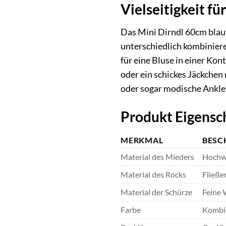
Vielseitigkeit f
Das Mini Dirndl 60cm blau
unterschiedlich kombinieren
für eine Bluse in einer Ko
oder ein schickes Jäckchen
oder sogar modische Ankle-
Produkt Eigensc
MERKMAL
BESC
Material des Mieders
Hochwe
Material des Rocks
Fließe
Material der Schürze
Feine 
Farbe
Kombin