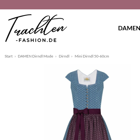
Zum
Inhalt
springen
DAME
Start
»
DAMEN Dirndl Mode
»
Dirndl
»
Mini Dirndl 50-60cm