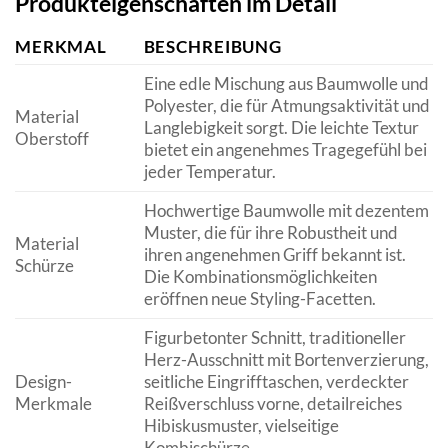
Produkteigenschaften im Detail
MERKMAL
BESCHREIBUNG
Eine edle Mischung aus Baumwolle und
Polyester, die für Atmungsaktivität und
Material
Langlebigkeit sorgt. Die leichte Textur
Oberstoff
bietet ein angenehmes Tragegefühl bei
jeder Temperatur.
Hochwertige Baumwolle mit dezentem
Muster, die für ihre Robustheit und
Material
ihren angenehmen Griff bekannt ist.
Schürze
Die Kombinationsmöglichkeiten
eröffnen neue Styling-Facetten.
Figurbetonter Schnitt, traditioneller
Herz-Ausschnitt mit Bortenverzierung,
Design-
seitliche Eingrifftaschen, verdeckter
Merkmale
Reißverschluss vorne, detailreiches
Hibiskusmuster, vielseitige
Kombischürze.