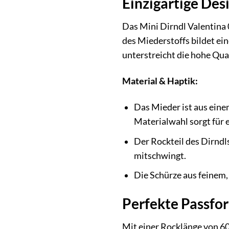
Einzigartige De
Das Mini Dirndl Valentina 
des Miederstoffs bildet ei
unterstreicht die hohe Qua
Material & Haptik:
Das Mieder ist aus eine
Materialwahl sorgt für 
Der Rockteil des Dirndls
mitschwingt.
Die Schürze aus feinem,
Perfekte Passfo
Mit einer Rocklänge von 60