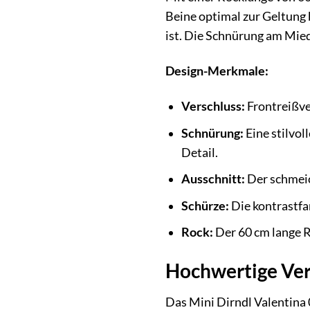
Beine optimal zur Geltung 
ist. Die Schnürung am Mied
Design-Merkmale:
Verschluss:
Frontreißve
Schnürung:
Eine stilvo
Detail.
Ausschnitt:
Der schmeic
Schürze:
Die kontrastfa
Rock:
Der 60 cm lange R
Hochwertige Vera
Das Mini Dirndl Valentina 