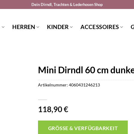
Dein Dirndl, Trachten & Lederhosen Shop
N
HERREN
KINDER
ACCESSOIRES
Mini Dirndl 60 cm dunk
Artikelnummer:
4060431246213
118,90
€
GRÖSSE & VERFÜGBARKEIT P