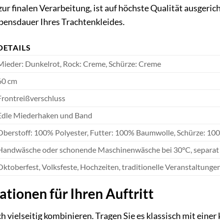
zur finalen Verarbeitung, ist auf höchste Qualität ausgeric
bensdauer Ihres Trachtenkleides.
DETAILS
Mieder: Dunkelrot, Rock: Creme, Schürze: Creme
60 cm
Frontreißverschluss
Edle Miederhaken und Band
Oberstoff: 100% Polyester, Futter: 100% Baumwolle, Schürze: 10
Handwäsche oder schonende Maschinenwäsche bei 30°C, separat wa
Oktoberfest, Volksfeste, Hochzeiten, traditionelle Veranstaltungen
ationen für Ihren Auftritt
ch vielseitig kombinieren. Tragen Sie es klassisch mit einer