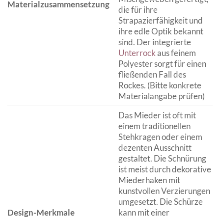
Materialzusammensetzung
die für ihre
Strapazierfähigkeit und
ihre edle Optik bekannt
sind. Der integrierte
Unterrock
aus feinem
Polyester sorgt für einen
fließenden Fall des
Rockes. (Bitte konkrete
Materialangabe prüfen)
Das Mieder ist oft mit
einem traditionellen
Stehkragen oder einem
dezenten Ausschnitt
gestaltet. Die Schnürung
ist meist durch dekorative
Miederhaken mit
kunstvollen Verzierungen
umgesetzt. Die Schürze
Design-Merkmale
kann mit einer