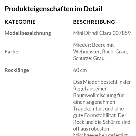
Produkteigenschaften im Detail
KATEGORIE
BESCHREIBUNG
Modellbezeichnung
Mini Dirndl Clara 007859
Mieder: Beere mit
Farbe
Webmuster; Rock: Grau;
Schürze: Grau
Rocklänge
60 cm
Das Mieder besteht in der
Regel aus einer
Baumwollmischung für
einen angenehmen
Tragekomfort und eine
gute Formstabilität. Der
Rock und die Schürze sind
oft aus robusten
Mischgeweben gefertigt,