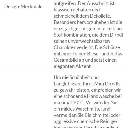
aufgreifen. Der Ausschnitt ist
Design-Merkmale
klassisch gehalten und
schmeichelt dem Dekolleté.
Besonders hervorzuheben ist die
einzigartige rot-gemusterte blau
Stoffkombination, die dem Dirndl
seinen unverwechselbaren
Charakter verleiht. Die Schürze
mit einer feinen Biese rundet das
Gesamtbild ab und setzt einen
eleganten Akzent.
Um die Schönheit und
Langlebigkeit Ihres Midi Dirndls
zu gewährleisten, empfehlen wir
eine schonende Handwäsche bei
maximal 30°C. Verwenden Sie
ein mildes Waschmittel und
vermeiden Sie Bleichmittel oder
aggressive chemische Reiniger.
Spülen Sie das Dirndl gründlich