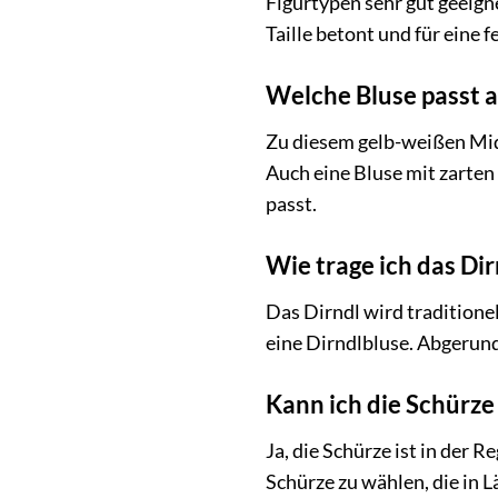
Figurtypen sehr gut geeig
Taille betont und für eine 
Welche Bluse passt a
Zu diesem gelb-weißen Mid
Auch eine Bluse mit zarten 
passt.
Wie trage ich das Di
Das Dirndl wird traditione
eine Dirndlbluse. Abgerund
Kann ich die Schürz
Ja, die Schürze ist in der
Schürze zu wählen, die in L