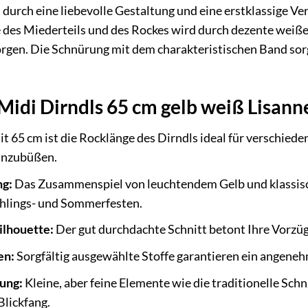
 durch eine liebevolle Gestaltung und eine erstklassige Ve
 des Miederteils und des Rockes wird durch dezente weiße
gen. Die Schnürung mit dem charakteristischen Band sorgt 
 Midi Dirndls 65 cm gelb weiß Lisan
t 65 cm ist die Rocklänge des Dirndls ideal für verschie
einzubüßen.
ng:
Das Zusammenspiel von leuchtendem Gelb und klassisc
ühlings- und Sommerfesten.
ilhouette:
Der gut durchdachte Schnitt betont Ihre Vorzüg
en:
Sorgfältig ausgewählte Stoffe garantieren ein angeneh
tung:
Kleine, aber feine Elemente wie die traditionelle Sc
Blickfang.