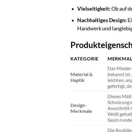
Vielseitigkeit:
Ob auf de
Nachhaltiges Design:
Ei
Handwerk und langlebig
Produkteigensch
KATEGORIE
MERKMA
Das Mieder 
Material &
bekannt ist.
Haptik
leichten, an
gefertigt, d
Dieses Midi
Schnürung e
Design-
Ausschnitt i
Merkmale
Weiß gehalt
Saum rundet
Die Rockläng