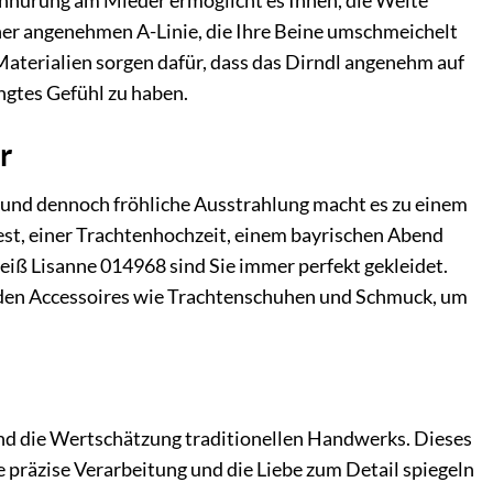
 Schnürung am Mieder ermöglicht es Ihnen, die Weite
einer angenehmen A-Linie, die Ihre Beine umschmeichelt
Materialien sorgen dafür, dass das Dirndl angenehm auf
ngtes Gefühl zu haben.
r
te und dennoch fröhliche Ausstrahlung macht es zu einem
sfest, einer Trachtenhochzeit, einem bayrischen Abend
eiß Lisanne 014968 sind Sie immer perfekt gekleidet.
enden Accessoires wie Trachtenschuhen und Schmuck, um
und die Wertschätzung traditionellen Handwerks. Dieses
ie präzise Verarbeitung und die Liebe zum Detail spiegeln