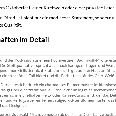
m Oktoberfest, einer Kirchweih oder einer privaten Feier –
n Dirndl ist nicht nur ein modisches Statement, sondern a
e Qualität.
aften im Detail
L
und der Rock sind aus einem hochwertigen Baumwoll-Mix gefertig
 Die Stoffqualität verspricht auch nach häufigem Tragen und Wasch
genehmen Griff, der nicht kratzt und sich gut auf der Haut anfühlt.
er einen schönen Fall bietet und die Farbintensität des Gelb-Weiß
 Dirndl besticht durch ein charmantes Blumenmuster im klassisc
rfolgt über eine traditionelle Dirndl-Schnürung mit silberfarbe
st ein schmeichelhafter Herz- oder Karree-Ausschnitt, der das Dek
en und verfügt über ein feines, aufgedrucktes Blumenmuster, das
 das Design ab.
e beträgt exakt 65 cm, gemessen ab der Taille. Diese Länge positio