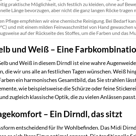
itig praktische Möglichkeit, sich festlich zu kleiden, ohne auf Bew
onelle Länge bevorzugen, aber nicht die ganz langen Röcke tragen
en Pflege empfehlen wir eine chemische Reinigung. Bei Bedarf ka
°C) und mit einem milden Feinwaschmittel von Hand gewaschen wer
zugsweise auf der Rückseite des Stoffes, um die Farben und das Mu
lb und Weiß – Eine Farbkombination
elb und Weiß in diesem Dirndl ist eine wahre Augenweide
n, die wir uns alle an festlichen Tagen wünschen. Weiß hin
arben ein harmonisches Gesamtbild, das Sie strahlen läss
emente, wie beispielsweise die Schürze oder feine Stick
 und zugleich klassische Optik, die zu vielen Anlässen passt
gekomfort – Ein Dirndl, das sitzt
assform entscheidend für Ihr Wohlbefinden. Das Midi Dirnd