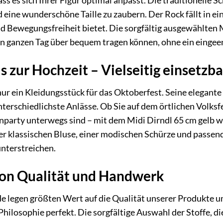
ass es sich Ihrer Figur optimal anpasst. Die traditionelle
nd eine wunderschöne Taille zu zaubern. Der Rock fällt in 
nd Bewegungsfreiheit bietet. Die sorgfältig ausgewählten 
den ganzen Tag über bequem tragen können, ohne ein eingee
s zur Hochzeit – Vielseitig einsetzba
 nur ein Kleidungsstück für das Oktoberfest. Seine elegan
unterschiedlichste Anlässe. Ob Sie auf dem örtlichen Volk
enparty unterwegs sind – mit dem Midi Dirndl 65 cm gelb w
ner klassischen Bluse, einer modischen Schürze und pass
 unterstreichen.
on Qualität und Handwerk
de legen größten Wert auf die Qualität unserer Produkte 
Philosophie perfekt. Die sorgfältige Auswahl der Stoffe, d