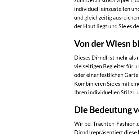
zum Detail so konzipiert, d
individuell einzustellen u
und gleichzeitig ausreiche
der Haut liegt und Sie es 
Von der Wiesn bi
Dieses Dirndl ist mehr als
vielseitigen Begleiter für 
oder einer festlichen Gart
Kombinieren Sie es mit ei
Ihren individuellen Stil zu
Die Bedeutung v
Wir bei Trachten-Fashion.
Dirndl repräsentiert diese 