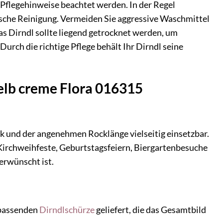
 Pflegehinweise beachtet werden. In der Regel
sche Reinigung. Vermeiden Sie aggressive Waschmittel
as Dirndl sollte liegend getrocknet werden, um
urch die richtige Pflege behält Ihr Dirndl seine
gelb creme Flora 016315
ik und der angenehmen Rocklänge vielseitig einsetzbar.
, Kirchweihfeste, Geburtstagsfeiern, Biergartenbesuche
erwünscht ist.
 passenden
Dirndlschürze
geliefert, die das Gesamtbild