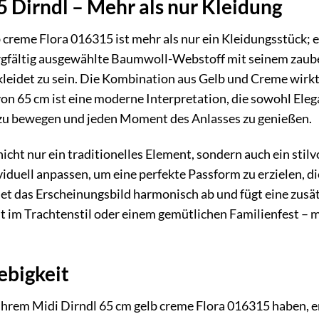
 Dirndl – Mehr als nur Kleidung
 creme Flora 016315 ist mehr als nur ein Kleidungsstück; e
orgfältig ausgewählte Baumwoll-Webstoff mit seinem zaube
ekleidet zu sein. Die Kombination aus Gelb und Creme wirkt
on 65 cm ist eine moderne Interpretation, die sowohl Eleg
i zu bewegen und jeden Moment des Anlasses zu genießen.
cht nur ein traditionelles Element, sondern auch ein stilvol
iduell anpassen, um eine perfekte Passform zu erzielen, d
t das Erscheinungsbild harmonisch ab und fügt eine zusä
t im Trachtenstil oder einem gemütlichen Familienfest – 
ebigkeit
Ihrem Midi Dirndl 65 cm gelb creme Flora 016315 haben, 