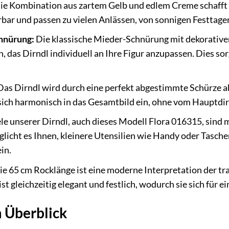
ie Kombination aus zartem Gelb und edlem Creme schafft
erbar und passen zu vielen Anlässen, von sonnigen Festtag
hnürung:
Die klassische Mieder-Schnürung mit dekorativen
, das Dirndl individuell an Ihre Figur anzupassen. Dies sorg
as Dirndl wird durch eine perfekt abgestimmte Schürze ab
t sich harmonisch in das Gesamtbild ein, ohne vom Hauptdi
le unserer Dirndl, auch dieses Modell Flora 016315, sind m
licht es Ihnen, kleinere Utensilien wie Handy oder Tasche
in.
e 65 cm Rocklänge ist eine moderne Interpretation der tra
t gleichzeitig elegant und festlich, wodurch sie sich für e
 Überblick