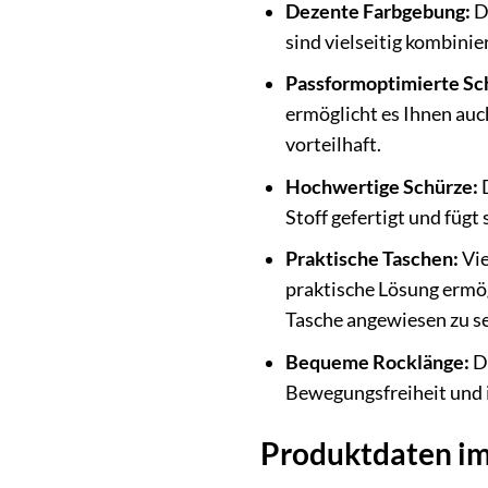
Dezente Farbgebung:
D
sind vielseitig kombini
Passformoptimierte Sc
ermöglicht es Ihnen auch
vorteilhaft.
Hochwertige Schürze:
D
Stoff gefertigt und füg
Praktische Taschen:
Vie
praktische Lösung ermög
Tasche angewiesen zu se
Bequeme Rocklänge:
Di
Bewegungsfreiheit und is
Produktdaten im