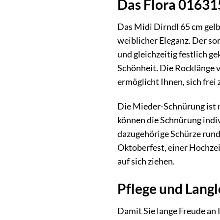
Das Flora 016315
Das Midi Dirndl 65 cm gelb
weiblicher Eleganz. Der s
und gleichzeitig festlich g
Schönheit. Die Rocklänge v
ermöglicht Ihnen, sich fre
Die Mieder-Schnürung ist ni
können die Schnürung indiv
dazugehörige Schürze runde
Oktoberfest, einer Hochzei
auf sich ziehen.
Pflege und Langl
Damit Sie lange Freude an 