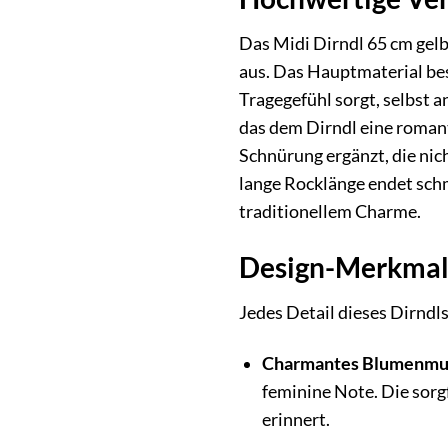
Das Midi Dirndl 65 cm gelb
aus. Das Hauptmaterial bes
Tragegefühl sorgt, selbst
das dem Dirndl eine romant
Schnürung ergänzt, die nic
lange Rocklänge endet sch
traditionellem Charme.
Design-Merkmale
Jedes Detail dieses Dirndl
Charmantes Blumenmu
feminine Note. Die sorg
erinnert.