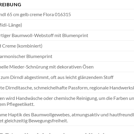
REIBUNG
ndl 65 cm gelb creme Flora 016315
Midi-Länge)
tiger Baumwoll-Webstoff mit Blumenprint
d Creme (kombiniert)
harmonischer Blumenprint
nelle Mieder-Schnürung mit dekorativen Ösen
zum Dirndl abgestimmt, oft aus leicht glänzendem Stoff
rte Dirndltasche, schmeichelhafte Passform, regionale Handwerksk
n wird Handwäsche oder chemische Reinigung, um die Farben und 
dem Pflegeetikett.
e Haptik des Baumwollgewebes, atmungsaktiv und hautfreundlich
et gleichzeitig Bewegungsfreiheit.