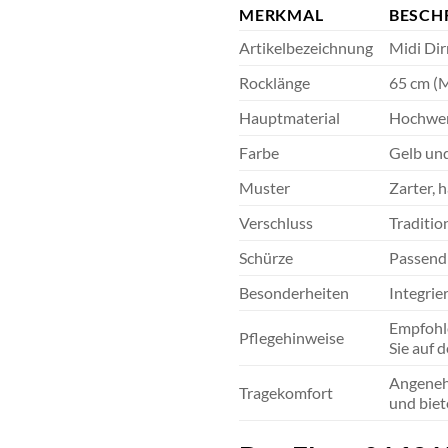
MERKMAL
BESCH
Artikelbezeichnung
Midi Dir
Rocklänge
65 cm (
Hauptmaterial
Hochwer
Farbe
Gelb un
Muster
Zarter, 
Verschluss
Traditio
Schürze
Passend 
Besonderheiten
Integrie
Empfohle
Pflegehinweise
Sie auf 
Angenehm
Tragekomfort
und biet