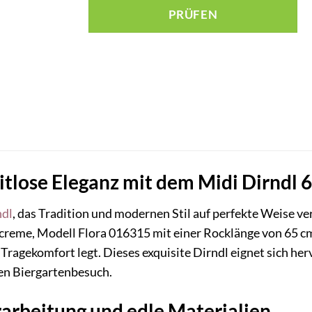
RÜFEN
itlose Eleganz mit dem Midi Dirndl 
ndl
, das Tradition und modernen Stil auf perfekte Weise v
reme, Modell Flora 016315 mit einer Rocklänge von 65 cm, i
ragekomfort legt. Dieses exquisite Dirndl eignet sich herv
len Biergartenbesuch.
arbeitung und edle Materialien