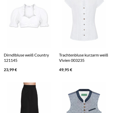
Dirndlbluse weiß Country
Trachtenbluse kurzarm weiß
121145
Vivien 003235
23,99
€
49,95
€