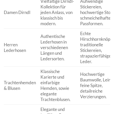
Vielfältige Dirndl-
Aufwendige
Kollektion für
Stickereien,
Damen Dirndl
jeden Anlass, von
hochwertige Stoff
klassisch bis
schmeichelhafte
modern.
Passformen.
Echte
Authentische
Hirschhornknöpfe
Lederhosen in
Herren
traditionelle
verschiedenen
Lederhosen
Stickereien,
Längen und
strapazierfähiges
Ledersorten.
Leder.
Klassische
Hochwertige
Karierte und
Baumwolle, Leine
Trachtenhemden
einfarbige
feine Spitze,
& Blusen
Hemden, sowie
detailreiche
elegante
Verzierungen.
Trachtenblusen.
Elegante und