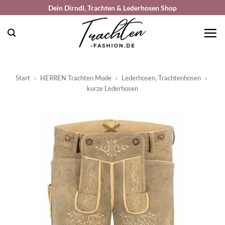
Zum
Dein Dirndl, Trachten & Lederhosen Shop
Inhalt
springen
Start
»
HERREN Trachten Mode
»
Lederhosen, Trachtenhosen
»
kurze Lederhosen