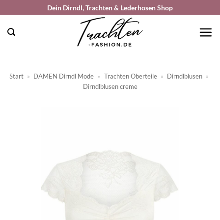
Zum
Dein Dirndl, Trachten & Lederhosen Shop
Inhalt
springen
Start
»
DAMEN Dirndl Mode
»
Trachten Oberteile
»
Dirndlblusen
»
Dirndlblusen creme