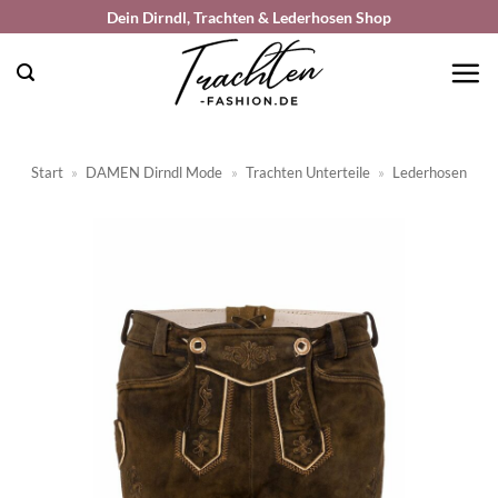
Zum
Dein Dirndl, Trachten & Lederhosen Shop
Inhalt
springen
Start
»
DAMEN Dirndl Mode
»
Trachten Unterteile
»
Lederhosen